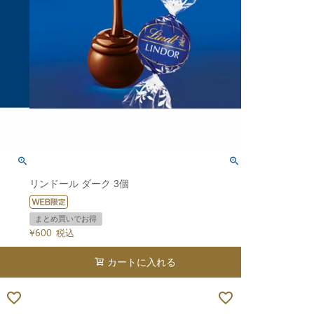
リンドール ダーク 3個
まとめ買いでお得
¥
600
税込
カートに入れる