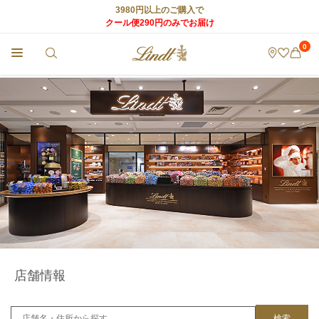
3980円以上のご購入で
クール便290円のみでお届け
0
チョコレートのLindt (リンツ) TOP
>
リンツ ショコラ カフェ
>
店舗情報
店舗情報
検索