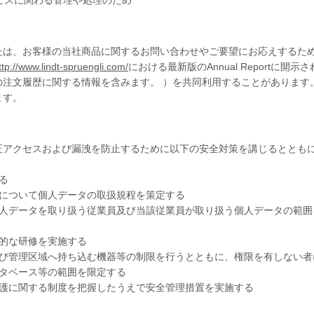
ビスに関わる管理や処理のため
当社商品に関するお問い合わせやご要望にお応えするために、Chocoladef
ttp://www.lindt-spruengli.com/
における最新版のAnnual Report
注文履歴に関する情報を含みます。 ）を共同利用することがあります
ます。
正アクセスおよび漏洩を防止するために以下の安全対策を講じるととも
る
等について個人データの取扱規程を策定する
個人データを取り扱う従業員及び当該従業員が取り扱う個人データの範囲
的な研修を実施する
及び管理区域へ持ち込む機器等の制限を行うとともに、権限を有しない者
タベース等の範囲を限定する
保護に関する制度を把握したうえで安全管理措置を実施する