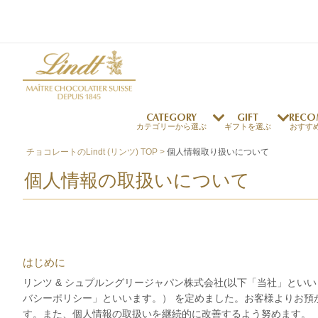
CATEGORY
GIFT
RECO
カテゴリーから選ぶ
ギフトを選ぶ
おすす
チョコレートのLindt (リンツ) TOP
個人情報取り扱いについて
リンツの秘密
リンツの歴史
個人情報の取扱いについて
～￥1,000
オンラインショップご利用ガイド
最上級のカカオ
リンドールの秘密
～￥2,000
よくある質問・お問い合わせ
独自の技術
リンツバニー
～￥5,000
プレスの方へ
リンツの発明
￥5,001～
プレスお問い合わせ
高品質の材料
採用情報
はじめに
完璧な仕上げ
リンツ & シュプルングリージャパン株式会社(以下「当社」と
リンツのご褒美サブス
リンドール
店舗を探す
eギフト
新商品
サマーチョコレート
店舗からのお知らせ
のし対応商品
リンドール
メッセ
チョコ
カフ
フレーバー一覧
ク
関連商品一覧
バシーポリシー」といいます。） を定めました。お客様よりお
す。また、個人情報の取扱いを継続的に改善するよう努めます。