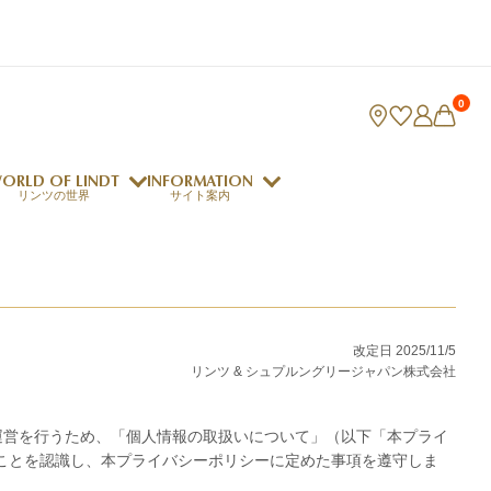
0
ORLD OF LINDT
INFORMATION
リンツの世界
サイト案内
ング
リンツのチョコレートレシピ
ロジャーフェデラー
改定日 2025/11/5
リンツ & シュプルングリージャパン株式会社
・運営を行うため、「個人情報の取扱いについて」（以下「本プライ
indt Club
ラリネ
クレマジェラータ
ことを認識し、本プライバシーポリシーに定めた事項を遵守しま