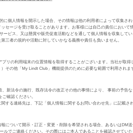
発的に個人情報を開示した場合、その情報は他の利用者によって収集され
メッセージを受け取ることがあります。お客様には自己の責任において
びサービス、又は懸賞や販売促進活動などを通して個人情報を収集してい
た第三者の規約や活動に対していかなる義務や責任も負いません。
いて、当該アプリの利用端末の位置情報を取得することがございます。当社が
の他「My Lindt Club」機能提供のために必要な範囲で利用されま
性、新法令の施行、既存法令の改正その他の事情により、 事前の予告
をご確認ください。
に関する連絡先は、下記「個人情報に関するお問い合わせ先」に記載さ
情報について開示・訂正・変更・削除を希望される場合、あるいはDM送
メールでご連絡ください。その際にはご本人であることを確認させてい