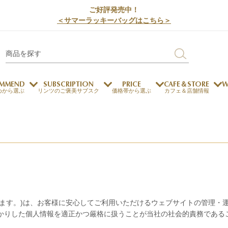
ご好評発売中！
＜サマーラッキーバッグはこちら＞
MMEND
SUBSCRIPTION
PRICE
CAFE＆STORE
W
めから選ぶ
リンツのご褒美サブスク
価格帯から選ぶ
カフェ＆店舗情報
サステナビリティ
チョコレートとのマッチ
チョコレートとコーヒー
メートルショコラティエ
チョコレートとワイン
チョコレートと紅茶
いいます。)は、お客様に安心してご利用いただけるウェブサイトの管理
ージカード対応
ウェイファー
ェメニュー
お中元
ドバイスタイル
デジタルギフト
法人ギフト
エクセレンス
採用情報
My L
プ
商品
チョコレート
預かりした個人情報を適正かつ厳格に扱うことが当社の社会的責務である