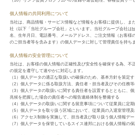
（10）リンツ会員プログラムへの登録や退会処理、各種会員サー
個人情報の共同利用について
当社は、商品情報・サービス情報など情報をお客様に提供し、または、お客様の
社（以下「当社グループ会社」といいます。当社グループ会社は
h
名、生年月日、電話番号、メールアドレス、ご注文情報（お客様の
のご担当者等を含みます）の個人データに対して管理責任を持ち
個人情報の安全管理について
当社は、お客様の個人情報の正確性及び安全性を確保する為、不
の規定を遵守して速やかに対応します。
（1）個人データの適正な取扱いの確保のため、基本方針を策定す
（2）個人データに係る取扱方法、責任者・担当者及びその任務
（3）個人データの取扱いに関する責任者を設置するとともに、
兆候を把握した場合の責任者への報告連絡体制を整備する
（4）個人データの取扱いに関する留意事項について従業員に定期
（5）個人データを取り扱う区域において、従業員の入退室管理
（6）アクセス制御を実施して、担当者及び取り扱う個人情報デー
（7）個人データを保管しているスイス連邦における個人情報の