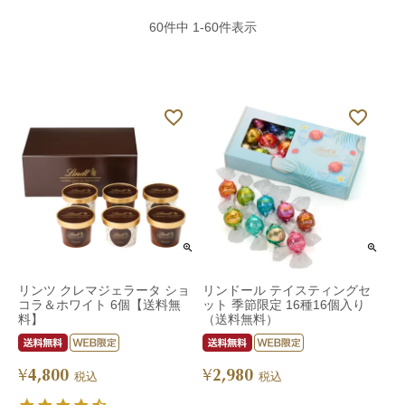
60
件中
1
-
60
件表示
リンツ クレマジェラータ ショ
リンドール テイスティングセ
コラ＆ホワイト 6個【送料無
ット 季節限定 16種16個入り
料】
（送料無料）
4,800
2,980
¥
¥
税込
税込