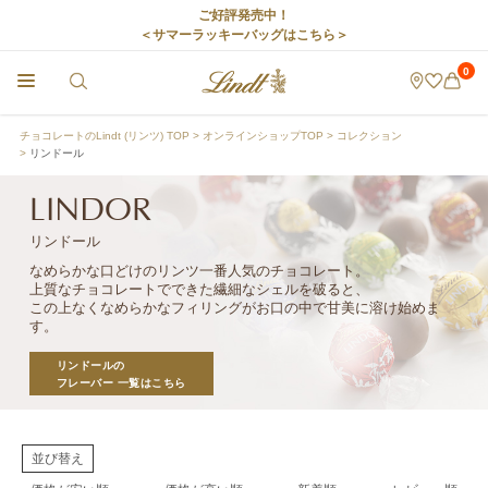
ご好評発売中！
＜サマーラッキーバッグはこちら＞
0
チョコレートのLindt (リンツ) TOP
オンラインショップTOP
コレクション
リンドール
LINDOR
リンドール
なめらかな口どけのリンツ一番人気のチョコレート。
上質なチョコレートでできた繊細なシェルを破ると、
この上なくなめらかなフィリングがお口の中で甘美に溶け始めま
す。
リンドールの
フレーバー 一覧はこちら
並び替え