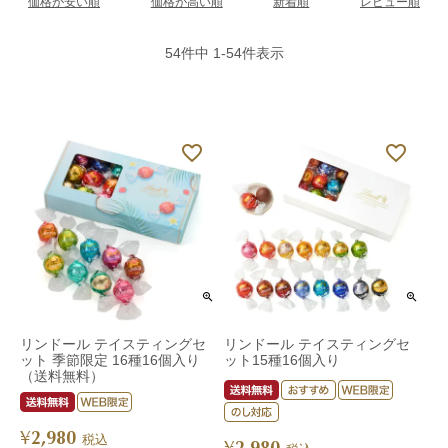
価格が安い順
価格が高い順
新着順
レビュー順
54
件中
1
-
54
件表示
リンドール テイスティングセ
リンドール テイスティングセ
ット 季節限定 16種16個入り
ット15種16個入り
（送料無料）
2,980
¥
税込
2,980