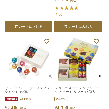
¥
税込
4.80
カートに入れる
カートに入れる
リンドール ミニテイスティン
ショコラスイーツ & リンドー
グセット 10個入
ル アソート サマー 15個入
2,480
4,300
¥
¥
税込
税込