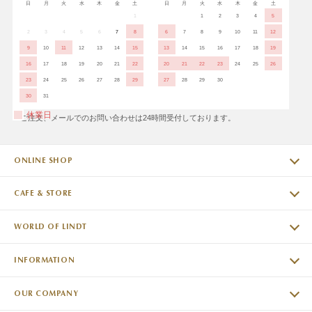
日
月
火
水
木
金
土
日
月
火
水
木
金
土
1
1
2
3
4
5
2
3
4
5
6
7
8
6
7
8
9
10
11
12
9
10
11
12
13
14
15
13
14
15
16
17
18
19
16
17
18
19
20
21
22
20
21
22
23
24
25
26
23
24
25
26
27
28
29
27
28
29
30
30
31
休業日
※ご注文、メールでのお問い合わせは24時間受付しております。
ONLINE SHOP
CAFE & STORE
WORLD OF LINDT
INFORMATION
OUR COMPANY