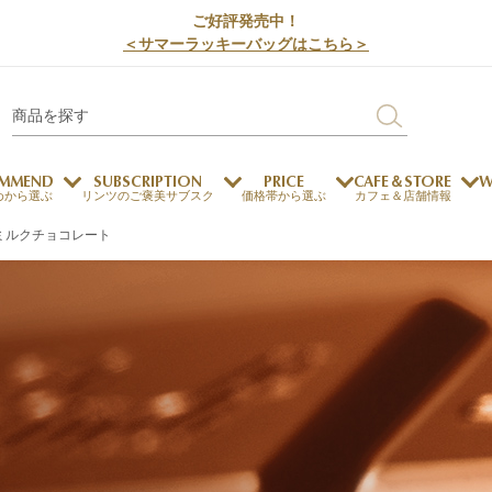
ご好評発売中！
＜サマーラッキーバッグはこちら＞
MMEND
SUBSCRIPTION
PRICE
CAFE＆STORE
W
めから選ぶ
リンツのご褒美サブスク
価格帯から選ぶ
カフェ＆店舗情報
ミルクチョコレート
サステナビリティ
チョコレートとのマッチ
チョコレートとコーヒー
メートルショコラティエ
チョコレートとワイン
チョコレートと紅茶
ージカード対応
ウェイファー
ェメニュー
お中元
ドバイスタイル
デジタルギフト
法人ギフト
エクセレンス
採用情報
My L
プ
商品
チョコレート