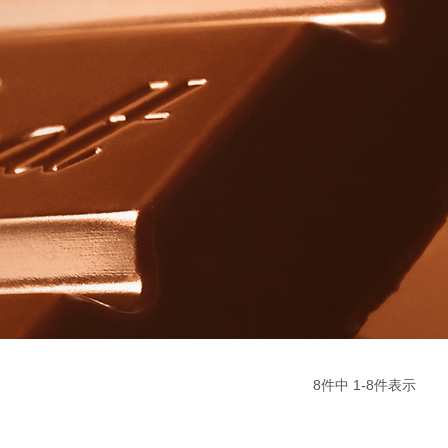
8
件中
1
-
8
件表示