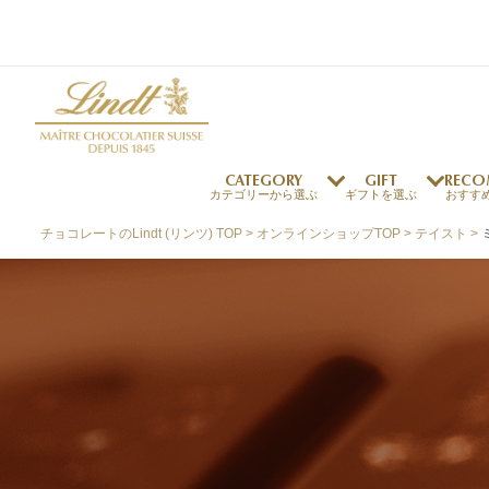
CATEGORY
GIFT
RECO
カテゴリーから選ぶ
ギフトを選ぶ
おすす
チョコレートのLindt (リンツ) TOP
オンラインショップTOP
テイスト
リンツの秘密
リンツの歴史
～￥1,000
オンラインショップご利用ガイド
最上級のカカオ
リンドールの秘密
～￥2,000
よくある質問・お問い合わせ
独自の技術
リンツバニー
～￥5,000
プレスの方へ
リンツの発明
￥5,001～
プレスお問い合わせ
高品質の材料
採用情報
完璧な仕上げ
リンツのご褒美サブス
リンドール
店舗を探す
eギフト
新商品
サマーチョコレート
店舗からのお知らせ
のし対応商品
リンドール
メッセ
チョコ
カフ
フレーバー一覧
ク
関連商品一覧