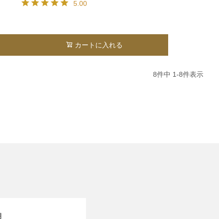
5.00
カートに入れる
8
件中
1
-
8
件表示
月