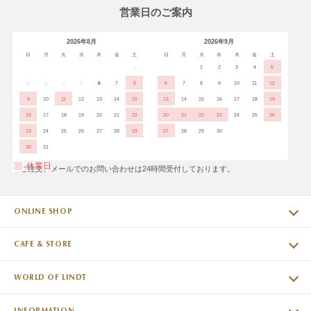
営業日のご案内
2026年8月
2026年9月
日
月
火
水
木
金
土
日
月
火
水
木
金
土
1
1
2
3
4
5
2
3
4
5
6
7
8
6
7
8
9
10
11
12
9
10
11
12
13
14
15
13
14
15
16
17
18
19
16
17
18
19
20
21
22
20
21
22
23
24
25
26
23
24
25
26
27
28
29
27
28
29
30
30
31
休業日
※ご注文、メールでのお問い合わせは24時間受付しております。
ONLINE SHOP
CAFE & STORE
WORLD OF LINDT
INFORMATION