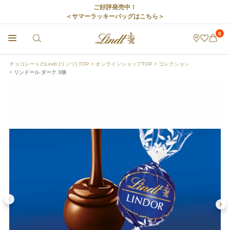
ご好評発売中！
＜サマーラッキーバッグはこちら＞
0
チョコレートのLindt (リンツ) TOP
オンラインショップTOP
コレクション
リンドール ダーク 3個