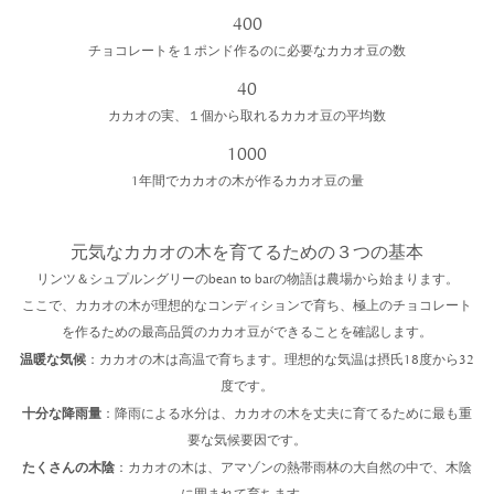
400
チョコレートを１ポンド作るのに必要なカカオ豆の数
40
カカオの実、１個から取れるカカオ豆の平均数
1000
1年間でカカオの木が作るカカオ豆の量
元気なカカオの木を育てるための３つの基本
リンツ＆シュプルングリーのbean to barの物語は農場から始まります。
ここで、カカオの木が理想的なコンディションで育ち、極上のチョコレート
を作るための最高品質のカカオ豆ができることを確認します。
温暖な気候
：カカオの木は高温で育ちます。理想的な気温は摂氏18度から32
度です。
十分な降雨量
：降雨による水分は、カカオの木を丈夫に育てるために最も重
要な気候要因です。
たくさんの木陰
：カカオの木は、アマゾンの熱帯雨林の大自然の中で、木陰