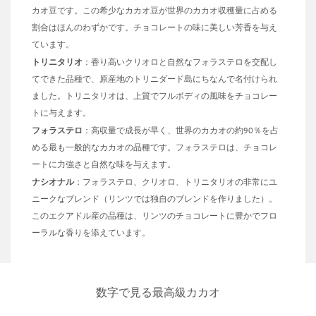
カオ豆です。この希少なカカオ豆が世界のカカオ収穫量に占める
割合はほんのわずかです。チョコレートの味に美しい芳香を与え
ています。
トリニタリオ
：香り高いクリオロと自然なフォラステロを交配し
てできた品種で、原産地のトリニダード島にちなんで名付けられ
ました。トリニタリオは、上質でフルボディの風味をチョコレー
トに与えます。
フォラステロ
：高収量で成長が早く、世界のカカオの約90％を占
める最も一般的なカカオの品種です。フォラステロは、チョコレ
ートに力強さと自然な味を与えます。
ナシオナル
：フォラステロ、クリオロ、トリニタリオの非常にユ
ニークなブレンド（リンツでは独自のブレンドを作りました）。
このエクアドル産の品種は、リンツのチョコレートに豊かでフロ
ーラルな香りを添えています。
数字で見る最高級カカオ