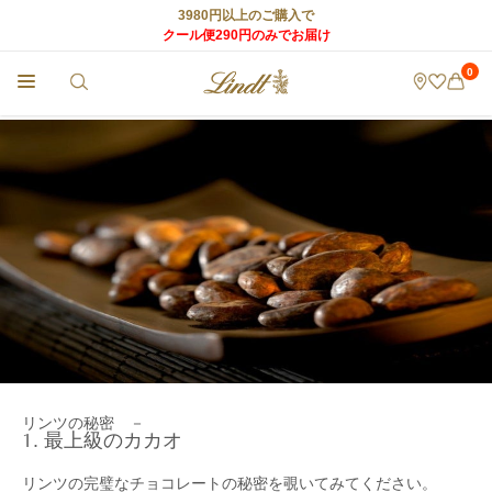
3980円以上のご購入で
クール便290円のみでお届け
0
チョコレートのLindt (リンツ) TOP
>
リンツ チョコレート
>
高品質のカカオ豆
リンツの秘密 －
1. 最上級のカカオ
リンツの完璧なチョコレートの秘密を覗いてみてください。