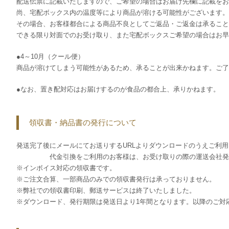
配送伝票に記載いたしますので、ご希望の場合はお届け先欄に記載をお
尚、宅配ボックス内の温度等により商品が溶ける可能性がございます。
その場合、お客様都合による商品不良としてご返品・ご返金は承ること
できる限り対面でのお受け取り、また宅配ボックスご希望の場合はお
●4～10月（クール便）
商品が溶けてしまう可能性があるため、承ることが出来かねます。ご了
●なお、置き配対応はお届けするのが食品の都合上、承りかねます。
領収書・納品書の発行について
発送完了後にメールにてお送りするURLよりダウンロードのうえご利
代金引換をご利用のお客様は、お受け取りの際の運送会社発行
※インボイス対応の領収書です。
※ご注文合算、一部商品のみでの領収書発行は承っておりません。
※弊社での領収書印刷、郵送サービスは終了いたしました。
※ダウンロード、発行期限は発送日より1年間となります。以降のご対