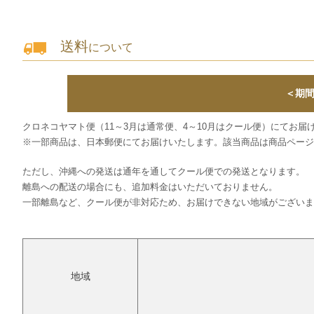
送料
について
＜期間
ショコラスイーツ
リンツ・シン
(焼き菓子)
クロネコヤマト便（11～3月は通常便、4～10月はクール便）にてお届
※一部商品は、日本郵便にてお届けいたします。該当商品は商品ページ
ただし、沖縄への発送は通年を通してクール便での発送となります。
離島への配送の場合にも、追加料金はいただいておりません。
一部離島など、クール便が非対応ため、お届けできない地域がございま
地域