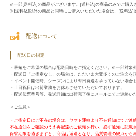
※一部[送料込]の商品がございます。[送料込]の商品のみでご購
※[送料込]以外の商品と同時にご購入いただいた場合は、[送料込
配送
について
配送日の指定
・最短をご希望の場合は配送日時をご指定ください。※一部対象
・配送日「ご指定なし」の場合は、ただいま大変多くのご注文を
・イベント開催時、シーズンにより即日発送を承っていない場合
・土日祝日は出荷業務をお休みさせていただいております。
・配送伝票番号等、発送詳細は出荷完了後にメールにてご連絡い
＜ご注意＞
・ご指定日にご不在の場合は、ヤマト運輸より不在通知にてご連
不在通知をご確認のうえ再配達のご依頼を行い、必ず通知に記載
保管期限を過ぎますと、商品は返送となり、品質管理の観点から