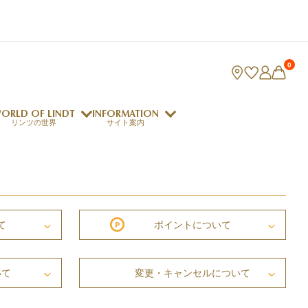
0
ORLD OF LINDT
INFORMATION
リンツの世界
サイト案内
ング
リンツのチョコレートレシピ
ロジャーフェデラー
て
ポイント
について
いて
変更・キャンセル
について
indt Club
ラリネ
クレマジェラータ