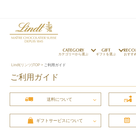
CATEGORY
GIFT
RECO
カテゴリーから選ぶ
ギフトを選ぶ
おすす
Lindt(リンツ)TOP
ご利用ガイド
リンツの秘密
リンツの歴史
ご利用ガイド
～￥1,000
オンラインショップご利用ガイド
最上級のカカオ
リンドールの秘密
～￥2,000
よくある質問・お問い合わせ
独自の技術
リンツバニー
～￥5,000
プレスの方へ
リンツの発明
送料
について
￥5,001～
プレスお問い合わせ
高品質の材料
採用情報
完璧な仕上げ
ギフトサービス
について
リンツのご褒美サブス
リンドール
店舗を探す
eギフト
新商品
サマーチョコレート
店舗からのお知らせ
のし対応商品
リンドール
メッセ
チョコ
カフ
フレーバー一覧
ク
関連商品一覧