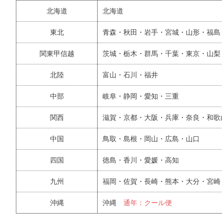
北海道
北海道
東北
青森・秋田・岩手・宮城・山形・福島
関東甲信越
茨城・栃木・群馬・千葉・東京・山梨
北陸
富山・石川・福井
中部
岐阜・静岡・愛知・三重
関西
滋賀・京都・大阪・兵庫・奈良・和歌
中国
鳥取・島根・岡山・広島・山口
四国
徳島・香川・愛媛・高知
九州
福岡・佐賀・長崎・熊本・大分・宮崎
沖縄
沖縄
通年：クール便