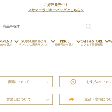
ご好評発売中！
＜サマーラッキーバッグはこちら＞
MMEND
SUBSCRIPTION
PRICE
CAFE＆STORE
W
めから選ぶ
リンツのご褒美サブスク
価格帯から選ぶ
カフェ＆店舗情報
サステナビリティ
チョコレートとのマッチ
チョコレートとコーヒー
メートルショコラティエ
チョコレートとワイン
配送
について
チョコレートと紅茶
お支払い
につい
営業日
について
返品・交換
につ
ージカード対応
ウェイファー
ェメニュー
お中元
ドバイスタイル
デジタルギフト
法人ギフト
エクセレンス
採用情報
My L
プ
商品
チョコレート