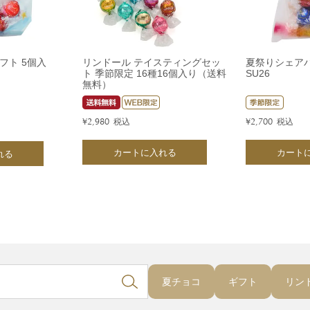
フト 5個入
リンドール テイスティングセッ
夏祭りシェアパ
ト 季節限定 16種16個入り（送料
SU26
無料）
¥
2,980
税込
¥
2,700
税込
カートに入れる
カート
れる
夏チョコ
ギフト
リン