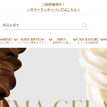
ご好評発売中！
＜サマーラッキーバッグはこちら＞
MMEND
SUBSCRIPTION
PRICE
CAFE＆STORE
W
めから選ぶ
リンツのご褒美サブスク
価格帯から選ぶ
カフェ＆店舗情報
サステナビリティ
チョコレートとのマッチ
チョコレートとコーヒー
メートルショコラティエ
チョコレートとワイン
チョコレートと紅茶
ージカード対応
ウェイファー
ェメニュー
お中元
ドバイスタイル
デジタルギフト
法人ギフト
エクセレンス
採用情報
My L
プ
商品
チョコレート