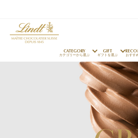
CATEGORY
GIFT
RECO
カテゴリーから選ぶ
ギフトを選ぶ
おすす
リンツの秘密
リンツの歴史
～￥1,000
オンラインショップご利用ガイド
最上級のカカオ
リンドールの秘密
～￥2,000
よくある質問・お問い合わせ
独自の技術
リンツバニー
～￥5,000
プレスの方へ
リンツの発明
￥5,001～
プレスお問い合わせ
高品質の材料
採用情報
完璧な仕上げ
リンツのご褒美サブス
リンドール
店舗を探す
eギフト
新商品
サマーチョコレート
店舗からのお知らせ
のし対応商品
リンドール
メッセ
チョコ
カフ
フレーバー一覧
ク
関連商品一覧