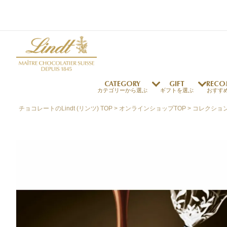
CATEGORY
GIFT
RECO
カテゴリーから選ぶ
ギフトを選ぶ
おすす
チョコレートのLindt (リンツ) TOP
オンラインショップTOP
コレクショ
リンツの秘密
リンツの歴史
～￥1,000
オンラインショップご利用ガイド
最上級のカカオ
リンドールの秘密
～￥2,000
よくある質問・お問い合わせ
独自の技術
リンツバニー
～￥5,000
プレスの方へ
リンツの発明
￥5,001～
プレスお問い合わせ
高品質の材料
採用情報
完璧な仕上げ
リンツのご褒美サブス
リンドール
店舗を探す
eギフト
新商品
サマーチョコレート
店舗からのお知らせ
のし対応商品
リンドール
メッセ
チョコ
カフ
フレーバー一覧
ク
関連商品一覧