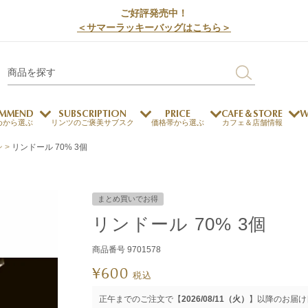
ご好評発売中！
＜サマーラッキーバッグはこちら＞
MMEND
SUBSCRIPTION
PRICE
CAFE＆STORE
W
めから選ぶ
リンツのご褒美サブスク
価格帯から選ぶ
カフェ＆店舗情報
ン
リンドール 70% 3個
サステナビリティ
チョコレートとのマッチ
チョコレートとコーヒー
メートルショコラティエ
まとめ買いでお得
チョコレートとワイン
リンドール 70% 3個
チョコレートと紅茶
商品番号
9701578
¥
600
ージカード対応
ウェイファー
ェメニュー
お中元
ドバイスタイル
デジタルギフト
法人ギフト
エクセレンス
採用情報
My L
プ
税込
商品
チョコレート
正午までのご注文で【
2026/08/11（火）
】以降のお届け