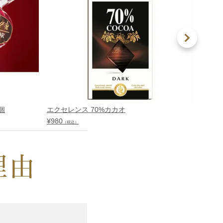
個
エクセレンス 70%カカオ
リンド
¥
980
¥
600
（税込）
（