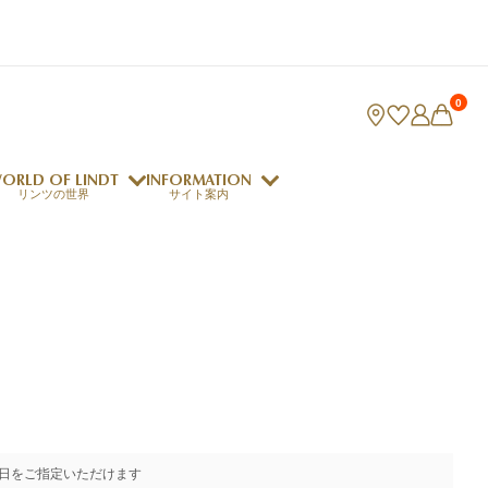
0
ORLD OF LINDT
INFORMATION
リンツの世界
サイト案内
ング
リンツのチョコレートレシピ
ロジャーフェデラー
indt Club
ラリネ
クレマジェラータ
日をご指定いただけます