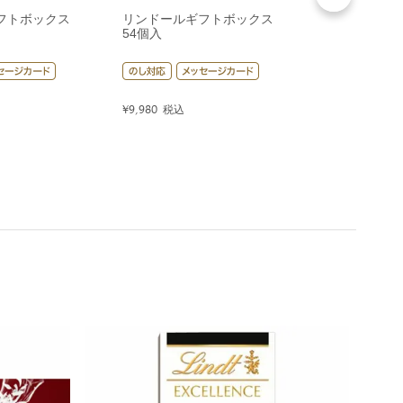
フトボックス
リンドールギフトボックス
リンドールギ
54個入
80個入
¥
9,980
税込
¥
14,400
税込