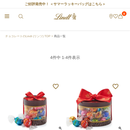
ご好評発売中！
＜サマーラッキーバッグはこちら＞
0
チョコレートのLindt (リンツ) TOP
商品一覧
4
件中
1
-
4
件表示