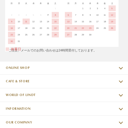
日
月
火
水
木
金
土
日
月
火
水
木
金
土
1
1
2
3
4
5
2
3
4
5
6
7
8
6
7
8
9
10
11
12
9
10
11
12
13
14
15
13
14
15
16
17
18
19
16
17
18
19
20
21
22
20
21
22
23
24
25
26
23
24
25
26
27
28
29
27
28
29
30
30
31
休業日
※ご注文、メールでのお問い合わせは24時間受付しております。
ONLINE SHOP
CAFE & STORE
WORLD OF LINDT
INFORMATION
OUR COMPANY