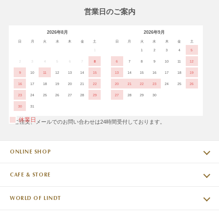
営業日のご案内
2026年8月
2026年9月
日
月
火
水
木
金
土
日
月
火
水
木
金
土
1
1
2
3
4
5
2
3
4
5
6
7
8
6
7
8
9
10
11
12
9
10
11
12
13
14
15
13
14
15
16
17
18
19
16
17
18
19
20
21
22
20
21
22
23
24
25
26
23
24
25
26
27
28
29
27
28
29
30
30
31
休業日
※ご注文、メールでのお問い合わせは24時間受付しております。
ONLINE SHOP
CAFE & STORE
WORLD OF LINDT