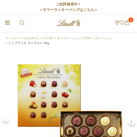
ご好評発売中！
＜サマーラッキーバッグはこちら＞
0
チョコレートのLindt (リンツ) TOP
オンラインショップTOP
コレクション
ミニプラリネ ヨーグルト 90g