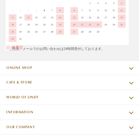
1
1
2
3
4
5
2
3
4
5
6
7
8
6
7
8
9
10
11
12
9
10
11
12
13
14
15
13
14
15
16
17
18
19
16
17
18
19
20
21
22
20
21
22
23
24
25
26
23
24
25
26
27
28
29
27
28
29
30
30
31
休業日
※ご注文、メールでのお問い合わせは24時間受付しております。
ONLINE SHOP
CAFE & STORE
WORLD OF LINDT
INFORMATION
OUR COMPANY