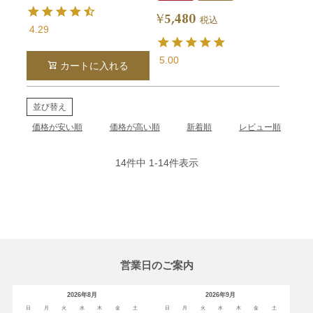
5,480
¥
税込
4.29
5.00
カートに入れる
並び替え
価格が安い順
価格が高い順
新着順
レビュー順
14
件中
1
-
14
件表示
営業日のご案内
2026年8月
2026年9月
日
月
火
水
木
金
土
日
月
火
水
木
金
土