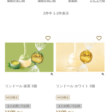
価格が安い順
価格が高い順
新着順
レビュー順
2
件中
1
-
2
件表示
リンドール 抹茶 3個
リンドール ホワイト 3個
まとめ買いでお得
まとめ買いでお得
600
600