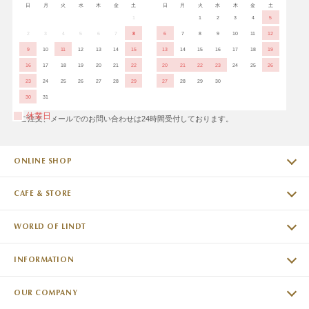
日
月
火
水
木
金
土
日
月
火
水
木
金
土
1
1
2
3
4
5
2
3
4
5
6
7
8
6
7
8
9
10
11
12
9
10
11
12
13
14
15
13
14
15
16
17
18
19
16
17
18
19
20
21
22
20
21
22
23
24
25
26
23
24
25
26
27
28
29
27
28
29
30
30
31
休業日
※ご注文、メールでのお問い合わせは24時間受付しております。
ONLINE SHOP
CAFE & STORE
WORLD OF LINDT
INFORMATION
OUR COMPANY