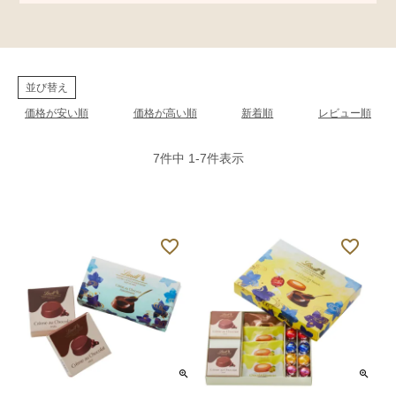
並び替え
価格が安い順
価格が高い順
新着順
レビュー順
7
件中
1
-
7
件表示