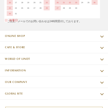
16
17
18
19
20
21
22
20
21
22
23
24
25
26
23
24
25
26
27
28
29
27
28
29
30
30
31
休業日
※ご注文、メールでのお問い合わせは24時間受付しております。
ONLINE SHOP
CAFE & STORE
WORLD OF LINDT
INFORMATION
OUR COMPANY
GLOBAL SITE