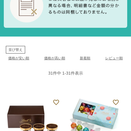
並び替え
価格が安い順
価格が高い順
新着順
レビュー順
31
件中
1
-
31
件表示