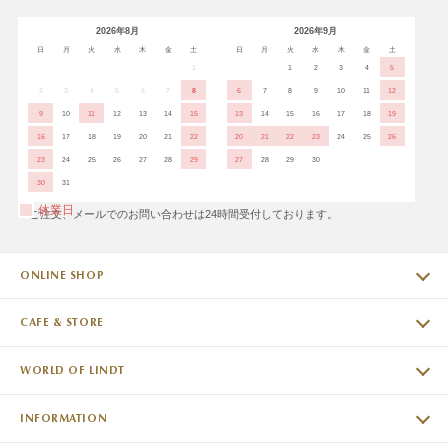
2026年8月
2026年9月
日
月
火
水
木
金
土
日
月
火
水
木
金
土
1
1
2
3
4
5
2
3
4
5
6
7
8
6
7
8
9
10
11
12
9
10
11
12
13
14
15
13
14
15
16
17
18
19
16
17
18
19
20
21
22
20
21
22
23
24
25
26
23
24
25
26
27
28
29
27
28
29
30
30
31
休業日
※ご注文、メールでのお問い合わせは24時間受付しております。
ONLINE SHOP
CAFE & STORE
WORLD OF LINDT
INFORMATION