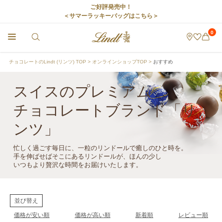
ご好評発売中！
＜サマーラッキーバッグはこちら＞
0
チョコレートのLindt (リンツ) TOP
オンラインショップTOP
おすすめ
スイスのプレミアム
チョコレートブランド「リ
ンツ」
忙しく過ごす毎日に、一粒のリンドールで癒しのひと時を。
手を伸ばせばそこにあるリンドールが、ほんの少し
いつもより贅沢な時間をお届けいたします。
並び替え
価格が安い順
価格が高い順
新着順
レビュー順