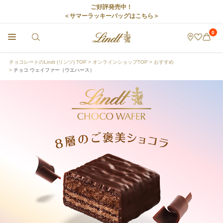
ご好評発売中！
＜サマーラッキーバッグはこちら＞
0
チョコレートのLindt (リンツ) TOP
オンラインショップTOP
おすすめ
チョコ ウェイファー（ウエハース）