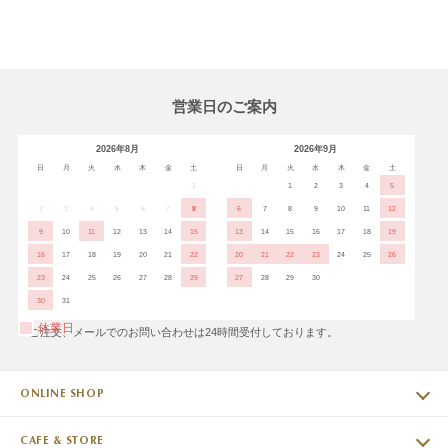
営業日のご案内
2026年8月
2026年9月
日
月
火
水
木
金
土
日
月
火
水
木
金
土
1
1
2
3
4
5
2
3
4
5
6
7
8
6
7
8
9
10
11
12
9
10
11
12
13
14
15
13
14
15
16
17
18
19
16
17
18
19
20
21
22
20
21
22
23
24
25
26
23
24
25
26
27
28
29
27
28
29
30
30
31
休業日
※ご注文、メールでのお問い合わせは24時間受付しております。
ONLINE SHOP
CAFE & STORE