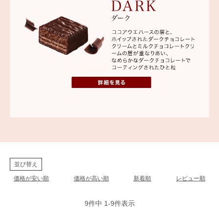
並び替え
価格が安い順
価格が高い順
新着順
レビュー順
9
件中
1
-
9
件表示