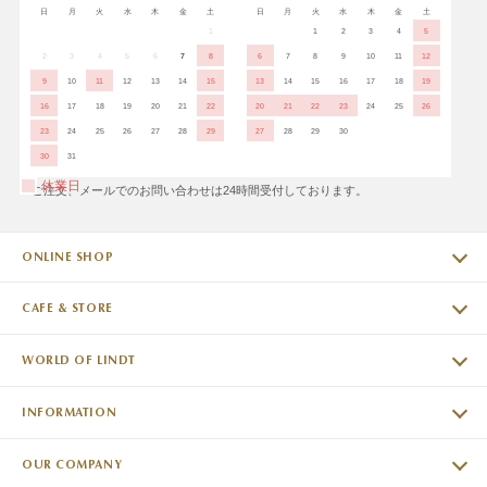
日
月
火
水
木
金
土
日
月
火
水
木
金
土
1
1
2
3
4
5
2
3
4
5
6
7
8
6
7
8
9
10
11
12
9
10
11
12
13
14
15
13
14
15
16
17
18
19
16
17
18
19
20
21
22
20
21
22
23
24
25
26
23
24
25
26
27
28
29
27
28
29
30
30
31
休業日
※ご注文、メールでのお問い合わせは24時間受付しております。
ONLINE SHOP
CAFE & STORE
WORLD OF LINDT
INFORMATION
OUR COMPANY