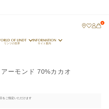
0
ORLD OF LINDT
INFORMATION
リンツの世界
サイト案内
ング
リンツのチョコレートレシピ
ロジャーフェデラー
アーモンド 70%カカオ
indt Club
ラリネ
クレマジェラータ
日をご指定いただけます