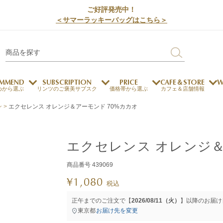
ご好評発売中！
＜サマーラッキーバッグはこちら＞
MMEND
SUBSCRIPTION
PRICE
CAFE＆STORE
W
めから選ぶ
リンツのご褒美サブスク
価格帯から選ぶ
カフェ＆店舗情報
ン
エクセレンス オレンジ＆アーモンド 70%カカオ
サステナビリティ
チョコレートとのマッチ
チョコレートとコーヒー
メートルショコラティエ
エクセレンス オレンジ＆
チョコレートとワイン
チョコレートと紅茶
商品番号
439069
¥
1,080
税込
ージカード対応
ウェイファー
ェメニュー
お中元
ドバイスタイル
デジタルギフト
法人ギフト
エクセレンス
採用情報
My L
プ
正午までのご注文で【
2026/08/11（火）
】以降のお届け
商品
チョコレート
東京都
お届け先を変更