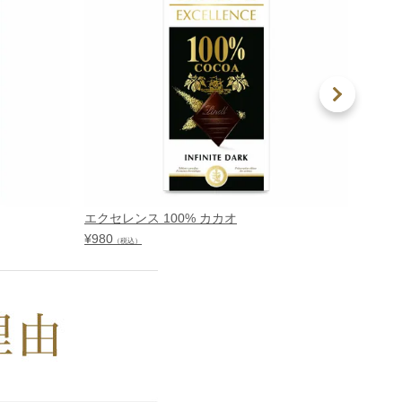
エクセレンス 100% カカオ
エクセ
¥
980
¥
980
（税込）
（