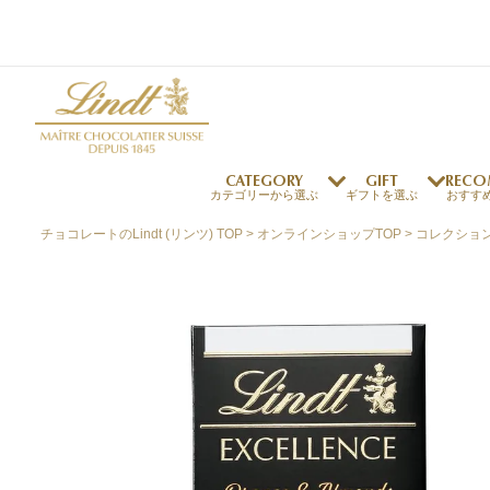
CATEGORY
GIFT
RECO
カテゴリーから選ぶ
ギフトを選ぶ
おすす
チョコレートのLindt (リンツ) TOP
オンラインショップTOP
コレクショ
リンツの秘密
リンツの歴史
～￥1,000
オンラインショップご利用ガイド
最上級のカカオ
リンドールの秘密
～￥2,000
よくある質問・お問い合わせ
独自の技術
リンツバニー
～￥5,000
プレスの方へ
リンツの発明
￥5,001～
プレスお問い合わせ
高品質の材料
採用情報
完璧な仕上げ
リンツのご褒美サブス
リンドール
店舗を探す
eギフト
新商品
サマーチョコレート
店舗からのお知らせ
のし対応商品
リンドール
メッセ
チョコ
カフ
フレーバー一覧
ク
関連商品一覧