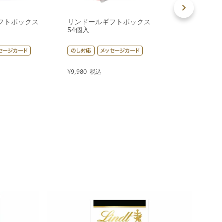
フトボックス
リンドールギフトボックス
リンドールギ
54個入
80個入
¥
9,980
税込
¥
14,400
税込