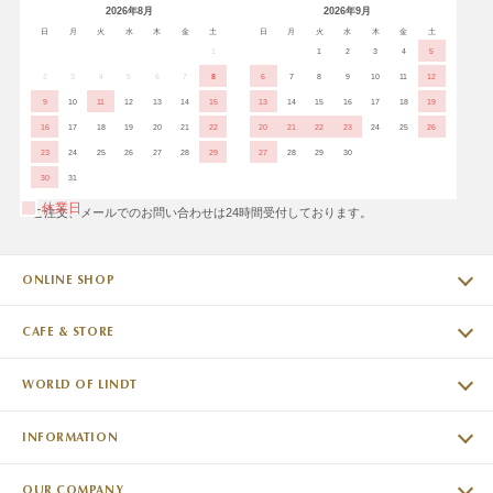
2026年8月
2026年9月
日
月
火
水
木
金
土
日
月
火
水
木
金
土
1
1
2
3
4
5
2
3
4
5
6
7
8
6
7
8
9
10
11
12
9
10
11
12
13
14
15
13
14
15
16
17
18
19
16
17
18
19
20
21
22
20
21
22
23
24
25
26
23
24
25
26
27
28
29
27
28
29
30
30
31
休業日
※ご注文、メールでのお問い合わせは24時間受付しております。
ONLINE SHOP
CAFE & STORE
WORLD OF LINDT
INFORMATION
OUR COMPANY