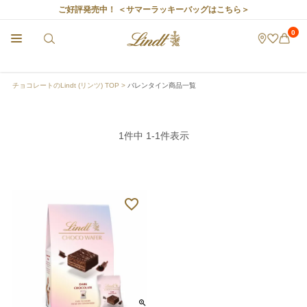
ご好評発売中！
＜サマーラッキーバッグはこちら＞
0
チョコレートのLindt (リンツ) TOP
バレンタイン商品一覧
1
件中
1
-
1
件表示