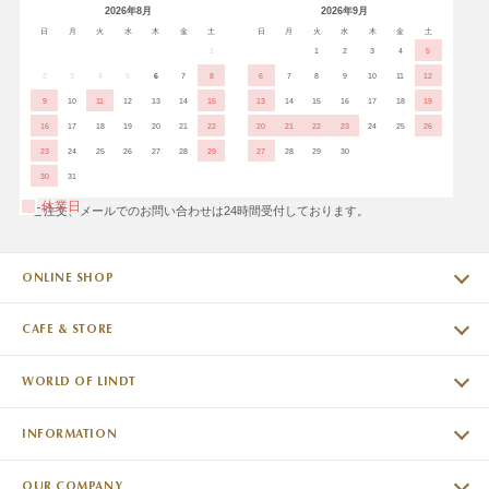
2026年8月
2026年9月
日
月
火
水
木
金
土
日
月
火
水
木
金
土
1
1
2
3
4
5
2
3
4
5
6
7
8
6
7
8
9
10
11
12
9
10
11
12
13
14
15
13
14
15
16
17
18
19
16
17
18
19
20
21
22
20
21
22
23
24
25
26
23
24
25
26
27
28
29
27
28
29
30
30
31
休業日
※ご注文、メールでのお問い合わせは24時間受付しております。
ONLINE SHOP
CAFE & STORE
WORLD OF LINDT
INFORMATION
OUR COMPANY