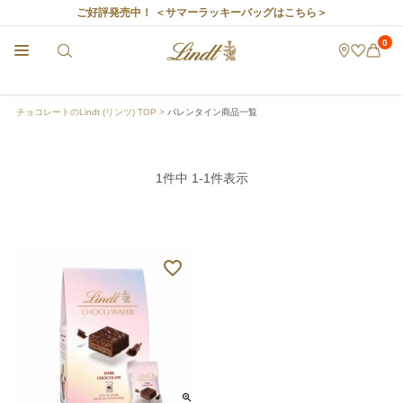
ご好評発売中！
＜サマーラッキーバッグはこちら＞
0
チョコレートのLindt (リンツ) TOP
バレンタイン商品一覧
1
件中
1
-
1
件表示