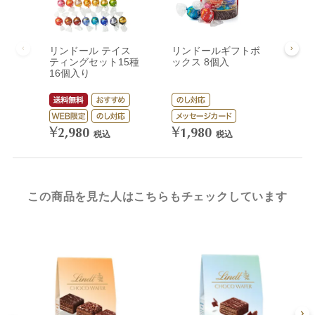
リンドール テイス
リンドールギフトボ
リン
ティングセット15種
ックス 8個入
ック
16個入り
¥
3,
¥
¥
2,980
1,980
税込
税込
この商品を見た人はこちらもチェックしています