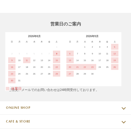
営業日のご案内
2026年8月
2026年9月
日
月
火
水
木
金
土
日
月
火
水
木
金
土
1
1
2
3
4
5
2
3
4
5
6
7
8
6
7
8
9
10
11
12
9
10
11
12
13
14
15
13
14
15
16
17
18
19
16
17
18
19
20
21
22
20
21
22
23
24
25
26
23
24
25
26
27
28
29
27
28
29
30
30
31
休業日
※ご注文、メールでのお問い合わせは24時間受付しております。
ONLINE SHOP
CAFE & STORE