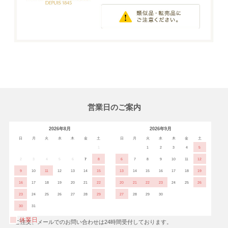
営業日のご案内
2026年8月
2026年9月
日
月
火
水
木
金
土
日
月
火
水
木
金
土
1
1
2
3
4
5
2
3
4
5
6
7
8
6
7
8
9
10
11
12
9
10
11
12
13
14
15
13
14
15
16
17
18
19
16
17
18
19
20
21
22
20
21
22
23
24
25
26
23
24
25
26
27
28
29
27
28
29
30
30
31
休業日
※ご注文、メールでのお問い合わせは24時間受付しております。