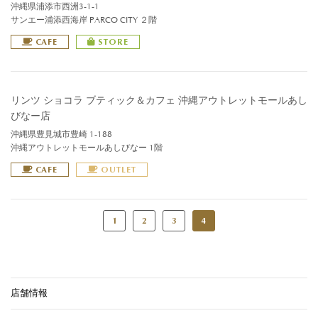
沖縄県浦添市西洲3-1-1
サンエー浦添西海岸 PARCO CITY ２階
CAFE
STORE
リンツ ショコラ ブティック＆カフェ 沖縄アウトレットモールあし
びなー店
沖縄県豊見城市豊崎 1-188
沖縄アウトレットモールあしびなー 1階
CAFE
OUTLET
1
2
3
4
店舗情報