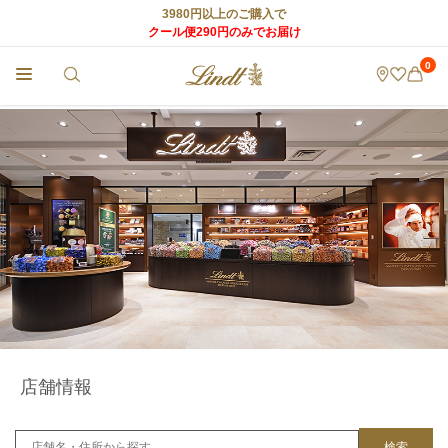
3980円以上のご購入で
クール便290円のみでお届け
0
チョコレートのLindt (リンツ) TOP
>
リンツ ショコラ カフェ
>
店舗情報
>
CAFE
店舗情報
検索