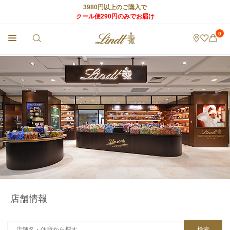
3980円以上のご購入で
クール便290円のみでお届け
0
チョコレートのLindt (リンツ) TOP
>
リンツ ショコラ カフェ
>
店舗情報
>
OUTLET
店舗情報
検索