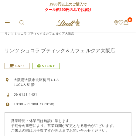
3980円以上のご購入で
クール便290円のみでお届け
0
チョコレートのLindt (リンツ) TOP
>
リンツ ショコラ カフェ
>
店舗情報
>
リンツ ショコラ ブティック＆カフェ ルクア大阪店
リンツ ショコラ ブティック＆カフェ ルクア大阪店
CAFE
STORE
大阪府大阪市北区梅田3-1-3
LUCUA B1階
06-6151-1451
10:00～21:00(L.O.20:30)
営業時間・休業日は施設に準じます。
予期せぬ事態により、営業時間が変更となる場合がございます。
ご来店の際はお手数ですが各店までお問い合わせください。