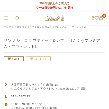
3980円以上のご購入で
クール便290円のみでお届け
0
チョコレートのLindt (リンツ) TOP
>
リンツ ショコラ カフェ
>
店舗情報
>
リンツ ショコラ ブティック＆カフェ りんくうプレミアム・アウトレット店
リンツ ショコラ ブティック＆カフェ りんくうプレミア
ム・アウトレット店
CAFE
OUTLET
大阪府泉佐野市りんくう往来南3-28
りんくうプレミアム・アウトレット Main Sideエリア 2階
072-488-7195
10:00〜20:00(L.O.19:30)
※2月のみ10:00～19:00(L.O.18:30)