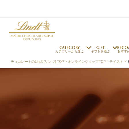
CATEGORY
GIFT
RECO
カテゴリーから選ぶ
ギフトを選ぶ
おすす
チョコレートのLindt (リンツ) TOP
オンラインショップTOP
テイスト
リンツの秘密
リンツの歴史
～￥1,000
オンラインショップご利用ガイド
最上級のカカオ
リンドールの秘密
～￥2,000
よくある質問・お問い合わせ
独自の技術
リンツバニー
～￥5,000
プレスの方へ
リンツの発明
￥5,001～
プレスお問い合わせ
高品質の材料
採用情報
完璧な仕上げ
リンツのご褒美サブス
リンドール
店舗を探す
eギフト
新商品
サマーチョコレート
店舗からのお知らせ
のし対応商品
リンドール
メッセ
チョコ
カフ
フレーバー一覧
ク
関連商品一覧