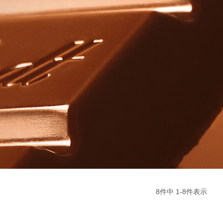
8
件中
1
-
8
件表示