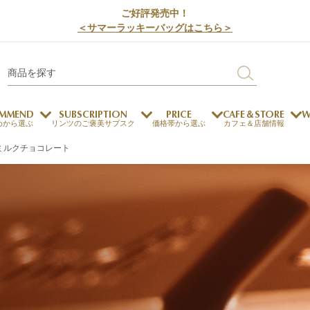
ご好評発売中！
＜サマーラッキーバッグはこちら＞
MMEND
SUBSCRIPTION
PRICE
CAFE＆STORE
W
めから選ぶ
リンツのご褒美サブスク
価格帯から選ぶ
カフェ＆店舗情報
ミルクチョコレート
サステナビリティ
チョコレートとのマッチ
チョコレートとコーヒー
メートルショコラティエ
チョコレートとワイン
チョコレートと紅茶
ージカード対応
ウェイファー
ェメニュー
お中元
ドバイスタイル
デジタルギフト
法人ギフト
エクセレンス
採用情報
My L
プ
商品
チョコレート