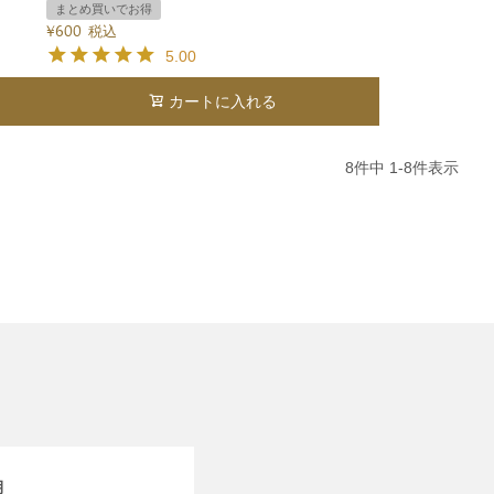
まとめ買いでお得
¥
600
税込
5.00
カートに入れる
8
件中
1
-
8
件表示
月