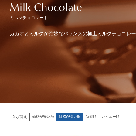
Milk Chocolate
ミルクチョコレート
カカオとミルクが絶妙なバランスの極上ミルクチョコレー
ショコラスイーツ
リンツ・シン
(焼き菓子)
価格が安い順
価格が高い順
新着順
レビュー順
並び替え