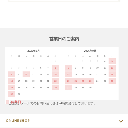
営業日のご案内
2026年8月
2026年9月
日
月
火
水
木
金
土
日
月
火
水
木
金
土
1
1
2
3
4
5
2
3
4
5
6
7
8
6
7
8
9
10
11
12
9
10
11
12
13
14
15
13
14
15
16
17
18
19
16
17
18
19
20
21
22
20
21
22
23
24
25
26
23
24
25
26
27
28
29
27
28
29
30
30
31
休業日
※ご注文、メールでのお問い合わせは24時間受付しております。
ONLINE SHOP