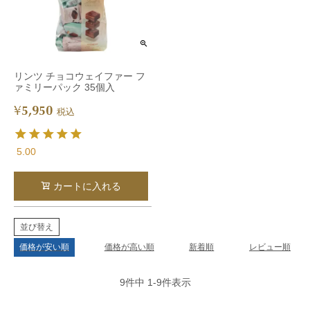
リンツ チョコウェイファー フ
ァミリーパック 35個入
5,950
¥
税込
5.00
カートに入れる
並び替え
価格が安い順
価格が高い順
新着順
レビュー順
9
件中
1
-
9
件表示