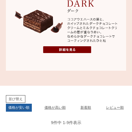
並び替え
価格が安い順
価格が高い順
新着順
レビュー順
9
件中
1
-
9
件表示