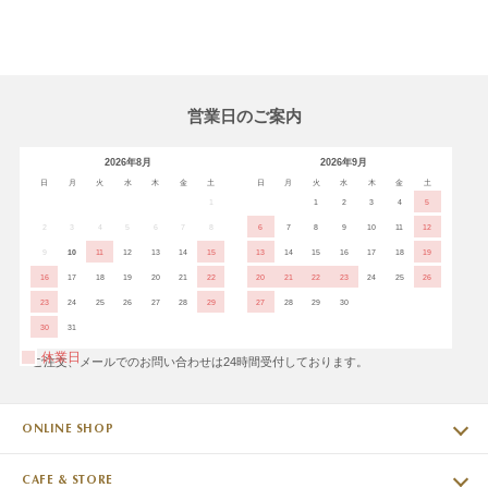
営業日のご案内
2026年8月
2026年9月
日
月
火
水
木
金
土
日
月
火
水
木
金
土
1
1
2
3
4
5
2
3
4
5
6
7
8
6
7
8
9
10
11
12
9
10
11
12
13
14
15
13
14
15
16
17
18
19
16
17
18
19
20
21
22
20
21
22
23
24
25
26
23
24
25
26
27
28
29
27
28
29
30
30
31
休業日
※ご注文、メールでのお問い合わせは24時間受付しております。
ONLINE SHOP
CAFE & STORE