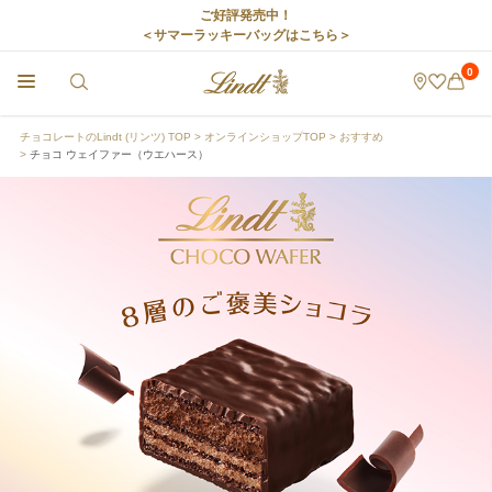
ご好評発売中！
＜サマーラッキーバッグはこちら＞
0
チョコレートのLindt (リンツ) TOP
オンラインショップTOP
おすすめ
チョコ ウェイファー（ウエハース）