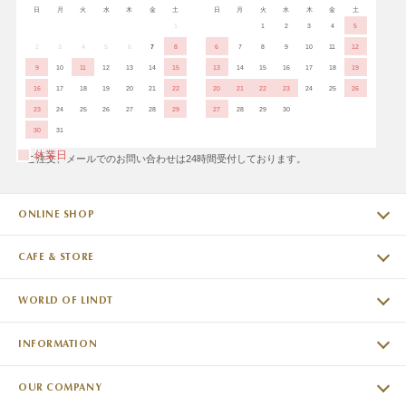
日
月
火
水
木
金
土
日
月
火
水
木
金
土
1
1
2
3
4
5
2
3
4
5
6
7
8
6
7
8
9
10
11
12
9
10
11
12
13
14
15
13
14
15
16
17
18
19
16
17
18
19
20
21
22
20
21
22
23
24
25
26
23
24
25
26
27
28
29
27
28
29
30
30
31
休業日
※ご注文、メールでのお問い合わせは24時間受付しております。
ONLINE SHOP
CAFE & STORE
WORLD OF LINDT
INFORMATION
OUR COMPANY