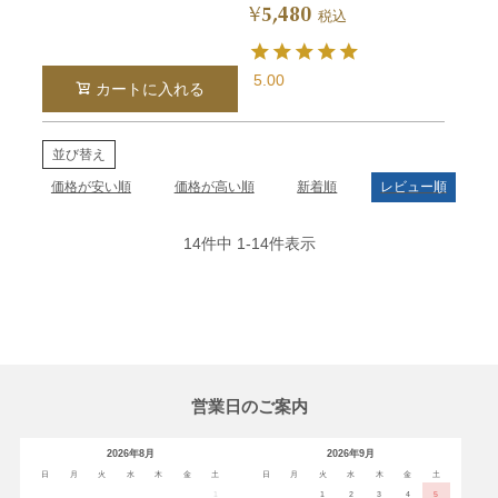
5,480
¥
税込
5.00
カートに入れる
並び替え
価格が安い順
価格が高い順
新着順
レビュー順
14
件中
1
-
14
件表示
営業日のご案内
2026年8月
2026年9月
日
月
火
水
木
金
土
日
月
火
水
木
金
土
1
1
2
3
4
5