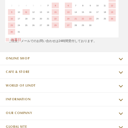
2
3
4
5
6
7
8
6
7
8
9
10
11
12
9
10
11
12
13
14
15
13
14
15
16
17
18
19
16
17
18
19
20
21
22
20
21
22
23
24
25
26
23
24
25
26
27
28
29
27
28
29
30
30
31
休業日
※ご注文、メールでのお問い合わせは24時間受付しております。
ONLINE SHOP
CAFE & STORE
WORLD OF LINDT
INFORMATION
OUR COMPANY
GLOBAL SITE