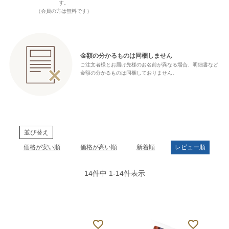
す。
（会員の方は無料です）
金額の分かるものは同梱しません
ご注文者様とお届け先様のお名前が異なる場合、明細書など
金額の分かるものは同梱しておりません。
並び替え
価格が安い順
価格が高い順
新着順
レビュー順
14
件中
1
-
14
件表示