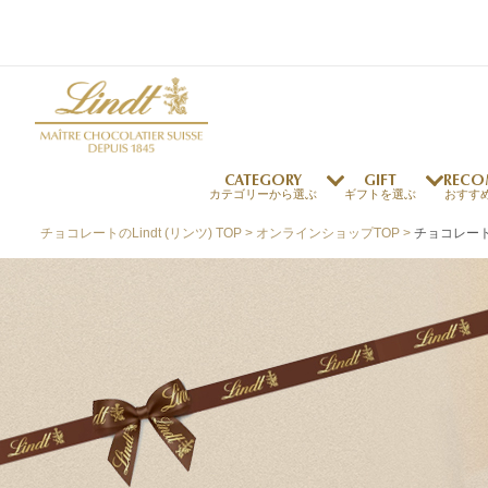
CATEGORY
GIFT
RECO
カテゴリーから選ぶ
ギフトを選ぶ
おすす
チョコレートのLindt (リンツ) TOP
オンラインショップTOP
チョコレー
リンツの秘密
リンツの歴史
～￥1,000
オンラインショップご利用ガイド
最上級のカカオ
リンドールの秘密
～￥2,000
よくある質問・お問い合わせ
独自の技術
リンツバニー
～￥5,000
プレスの方へ
リンツの発明
￥5,001～
プレスお問い合わせ
高品質の材料
採用情報
完璧な仕上げ
リンツのご褒美サブス
リンドール
店舗を探す
eギフト
新商品
サマーチョコレート
店舗からのお知らせ
のし対応商品
リンドール
メッセ
チョコ
カフ
フレーバー一覧
ク
関連商品一覧