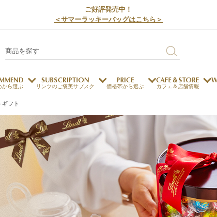
ご好評発売中！
＜サマーラッキーバッグはこちら＞
MMEND
SUBSCRIPTION
PRICE
CAFE＆STORE
W
めから選ぶ
リンツのご褒美サブスク
価格帯から選ぶ
カフェ＆店舗情報
トギフト
サステナビリティ
チョコレートとのマッチ
チョコレートとコーヒー
メートルショコラティエ
チョコレートとワイン
チョコレートと紅茶
ージカード対応
ウェイファー
ェメニュー
お中元
ドバイスタイル
デジタルギフト
法人ギフト
エクセレンス
採用情報
My L
プ
商品
チョコレート