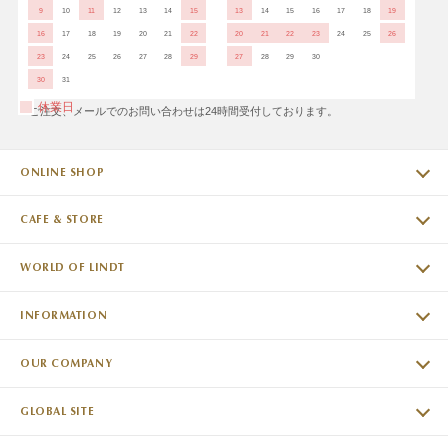
9
10
11
12
13
14
15
13
14
15
16
17
18
19
16
17
18
19
20
21
22
20
21
22
23
24
25
26
23
24
25
26
27
28
29
27
28
29
30
30
31
休業日
※ご注文、メールでのお問い合わせは24時間受付しております。
ONLINE SHOP
CAFE & STORE
WORLD OF LINDT
INFORMATION
OUR COMPANY
GLOBAL SITE