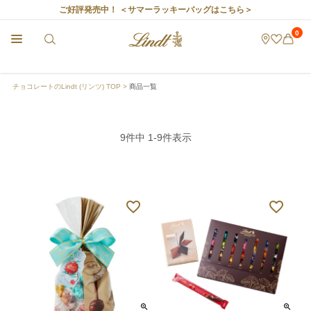
ご好評発売中！
＜サマーラッキーバッグはこちら＞
0
チョコレートのLindt (リンツ) TOP
商品一覧
9
件中
1
-
9
件表示