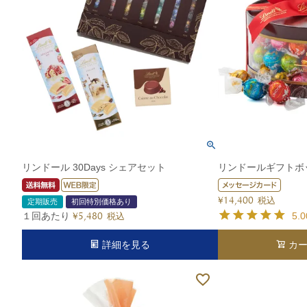
リンドール 30Days シェアセット
リンドールギフトボッ
¥
14,400
税込
定期販売
初回特別価格あり
１回あたり
5.0
¥
5,480
税込
詳細を見る
カ