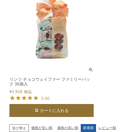
リンツ チョコウェイファー ファミリーパッ
ク 35個入
¥
5,950
税込
5.00
カートに入れる
価格が安い順
価格が高い順
新着順
レビュー順
並び替え