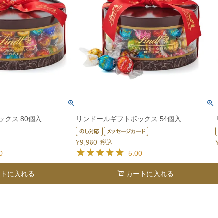
クス 80個入
リンドールギフトボックス 54個入
¥
9,980
税込
0
5.00
ートに入れる
カートに入れる