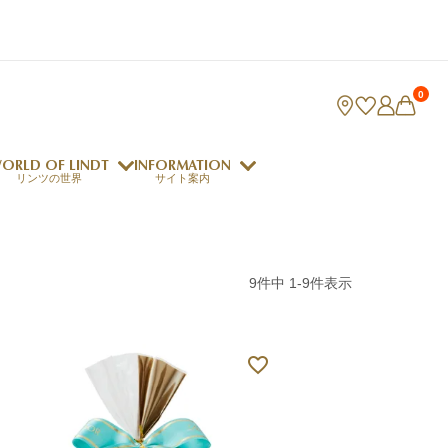
0
ORLD OF LINDT
INFORMATION
リンツの世界
サイト案内
ング
リンツのチョコレートレシピ
9
件中
1
-
9
件表示
ロジャーフェデラー
indt Club
ラリネ
クレマジェラータ