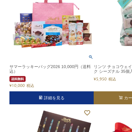
ショコラスイーツ
リンツ・シン
(焼き菓子)
サマーラッキーバッグ2026 10,000円（送料
リンツ チョコウェ
込）
ク シーズナル 35個
¥
5,950
税込
¥
10,000
税込
詳細を見る
カ