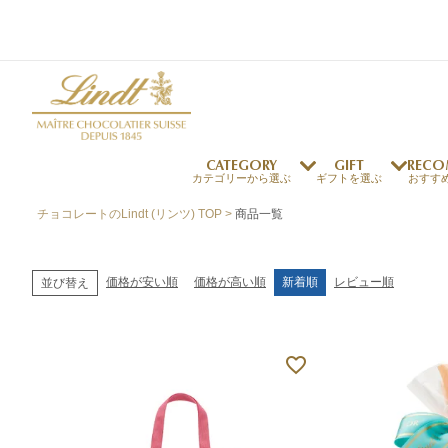
CATEGORY
GIFT
RECO
カテゴリーから選ぶ
ギフトを選ぶ
おすす
チョコレートのLindt (リンツ) TOP
商品一覧
リンツの秘密
リンツの歴史
～￥1,000
オンラインショップご利用ガイド
最上級のカカオ
リンドールの秘密
～￥2,000
よくある質問・お問い合わせ
価格が安い順
価格が高い順
新着順
レビュー順
並び替え
独自の技術
リンツバニー
～￥5,000
プレスの方へ
リンツの発明
￥5,001～
プレスお問い合わせ
高品質の材料
採用情報
完璧な仕上げ
リンツのご褒美サブス
リンドール
店舗を探す
eギフト
新商品
サマーチョコレート
店舗からのお知らせ
のし対応商品
リンドール
メッセ
チョコ
カフ
フレーバー一覧
ク
関連商品一覧