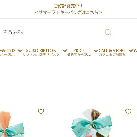
ご好評発売中！
＜サマーラッキーバッグはこちら＞
MMEND
SUBSCRIPTION
PRICE
CAFE＆STORE
W
めから選ぶ
リンツのご褒美サブスク
価格帯から選ぶ
カフェ＆店舗情報
サステナビリティ
チョコレートとのマッチ
チョコレートとコーヒー
メートルショコラティエ
チョコレートとワイン
チョコレートと紅茶
ージカード対応
ウェイファー
ェメニュー
お中元
ドバイスタイル
デジタルギフト
法人ギフト
エクセレンス
採用情報
My L
プ
商品
チョコレート