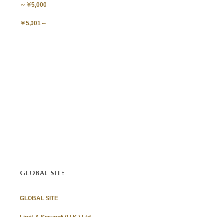
～￥5,000
￥5,001～
GLOBAL SITE
GLOBAL SITE
Lindt & Sprüngli (U.K.) Ltd.