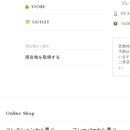
プレ
STORE
03-3
OUTLET
10:0
ショコラスイーツ
リンツ・シン
現在地から探す
営業時
(焼き菓子)
予期せ
現在地を取得する
います
ご来店
い。
Online Shop
コレクションから選ぶ
フレーバーから選ぶ