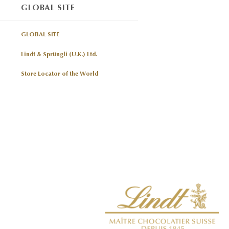
GLOBAL SITE
GLOBAL SITE
Lindt & Sprüngli (U.K.) Ltd.
Store Locator of the World