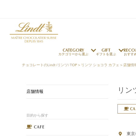
CATEGORY
GIFT
RECO
カテゴリーから選ぶ
ギフトを選ぶ
おすす
チョコレートのLindt (リンツ) TOP
>
リンツ ショコラ カフェ
>
店舗情
リンツの秘密
リンツの歴史
～￥1,000
オンラインショップご利用ガイド
最上級のカカオ
リンドールの秘密
～￥2,000
よくある質問・お問い合わせ
リン
独自の技術
リンツバニー
店舗情報
～￥5,000
プレスの方へ
リンツの発明
￥5,001～
プレスお問い合わせ
高品質の材料
CA
採用情報
目的から探す
完璧な仕上げ
リンドール
店舗を探す
リンツの
eギフト
新商品
サマーチョコレート
店舗からのお知らせ
のし対応商品
リンドール
メッセ
チョコ
カフ
フレーバー一覧
ご褒美サブスク
関連商品一覧
CAFE
東京