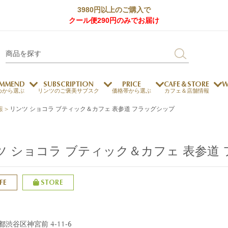
3980円以上のご購入で
クール便290円のみでお届け
MMEND
SUBSCRIPTION
PRICE
CAFE＆STORE
W
めから選ぶ
リンツのご褒美サブスク
価格帯から選ぶ
カフェ＆店舗情報
報
>
リンツ ショコラ ブティック＆カフェ 表参道 フラッグシップ
サステナビリティ
チョコレートとのマッチ
チョコレートとコーヒー
メートルショコラティエ
ツ ショコラ ブティック＆カフェ 表参道
チョコレートとワイン
チョコレートと紅茶
FE
STORE
ージカード対応
ウェイファー
ェメニュー
お中元
ドバイスタイル
デジタルギフト
法人ギフト
エクセレンス
採用情報
My L
プ
商品
チョコレート
都渋谷区神宮前 4-11-6