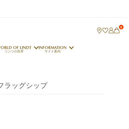
0
ORLD OF LINDT
INFORMATION
リンツの世界
サイト案内
ング
リンツのチョコレートレシピ
ロジャーフェデラー
 フラッグシップ
indt Club
ラリネ
クレマジェラータ