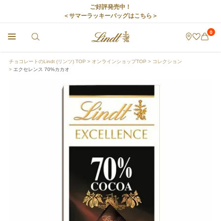
ご好評発売中！
＜サマーラッキーバッグはこちら＞
0
チョコレートのLindt (リンツ) TOP
オンラインショップTOP
コレクション
エクセレンス 70%カカオ