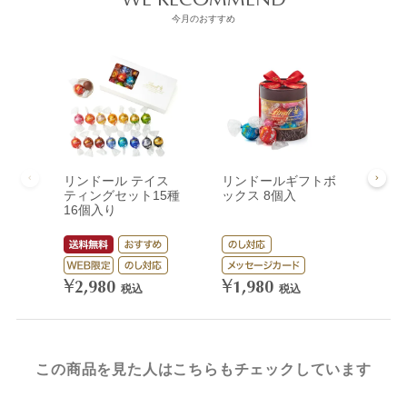
今月のおすすめ
リンドール テイス
リンドールギフトボ
リン
ティングセット15種
ックス 8個入
ック
16個入り
¥
3,
¥
¥
2,980
1,980
税込
税込
この商品を見た人はこちらもチェックしています