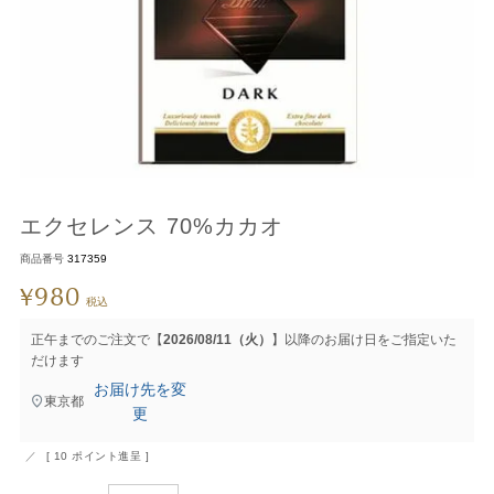
エクセレンス 70%カカオ
商品番号
317359
980
¥
税込
正午までのご注文で【
2026/08/11（火）
】以降のお届け日をご指定いた
だけます
お届け先を変
東京都
更
[
10
ポイント進呈 ]