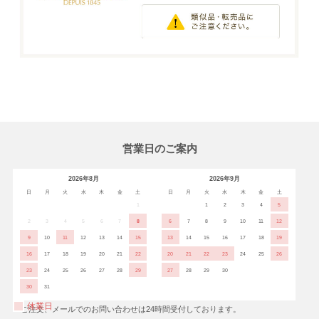
営業日のご案内
2026年8月
2026年9月
日
月
火
水
木
金
土
日
月
火
水
木
金
土
1
1
2
3
4
5
2
3
4
5
6
7
8
6
7
8
9
10
11
12
9
10
11
12
13
14
15
13
14
15
16
17
18
19
16
17
18
19
20
21
22
20
21
22
23
24
25
26
23
24
25
26
27
28
29
27
28
29
30
30
31
休業日
※ご注文、メールでのお問い合わせは24時間受付しております。