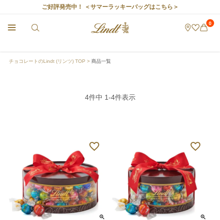
ご好評発売中！
＜サマーラッキーバッグはこちら＞
0
チョコレートのLindt (リンツ) TOP
商品一覧
4
件中
1
-
4
件表示