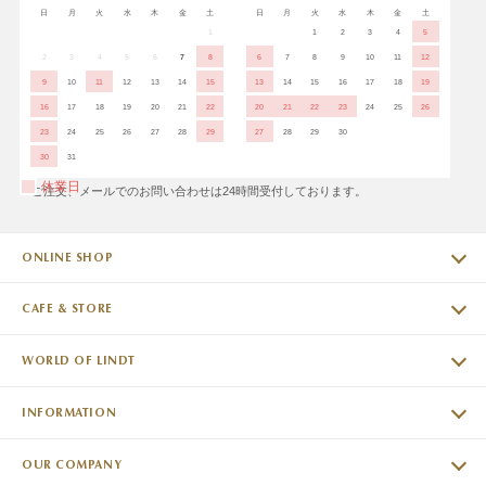
日
月
火
水
木
金
土
日
月
火
水
木
金
土
1
1
2
3
4
5
2
3
4
5
6
7
8
6
7
8
9
10
11
12
9
10
11
12
13
14
15
13
14
15
16
17
18
19
16
17
18
19
20
21
22
20
21
22
23
24
25
26
23
24
25
26
27
28
29
27
28
29
30
30
31
休業日
※ご注文、メールでのお問い合わせは24時間受付しております。
ONLINE SHOP
CAFE & STORE
WORLD OF LINDT
INFORMATION
OUR COMPANY