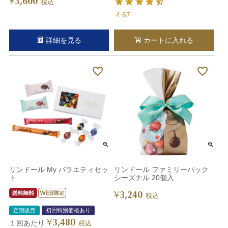
3,600
¥
税込
4.67
詳細を見る
カートに入れる
リンドール My バラエティセッ
リンドール ファミリーパック
ト
シーズナル 20個入
3,240
¥
税込
定期販売
初回特別価格あり
3,480
¥
１回あたり
税込