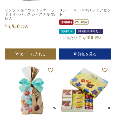
リンツ チョコウェイファー フ
リンドール 30Days シェアセッ
ァミリーパック シーズナル 35
ト
個入
5,950
¥
税込
定期販売
初回特別価格あり
5,480
¥
１回あたり
税込
カートに入れる
詳細を見る