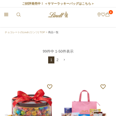
ご好評発売中！
＜サマーラッキーバッグはこちら＞
0
チョコレートのLindt (リンツ) TOP
商品一覧
99
件中
1
-
50
件表示
1
2