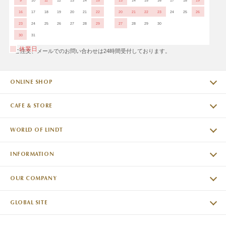
9
10
11
12
13
14
15
13
14
15
16
17
18
19
16
17
18
19
20
21
22
20
21
22
23
24
25
26
23
24
25
26
27
28
29
27
28
29
30
30
31
休業日
※ご注文、メールでのお問い合わせは24時間受付しております。
ONLINE SHOP
CAFE & STORE
WORLD OF LINDT
INFORMATION
OUR COMPANY
GLOBAL SITE