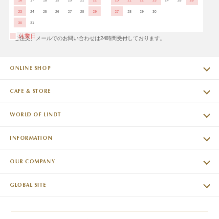
16
17
18
19
20
21
22
20
21
22
23
24
25
26
23
24
25
26
27
28
29
27
28
29
30
30
31
休業日
※ご注文、メールでのお問い合わせは24時間受付しております。
ONLINE SHOP
CAFE & STORE
WORLD OF LINDT
INFORMATION
OUR COMPANY
GLOBAL SITE