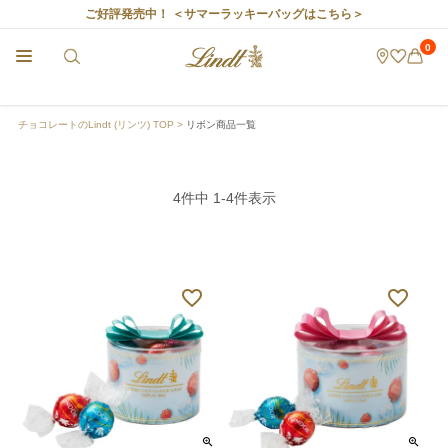
ご好評発売中！
＜サマーラッキーバッグはこちら＞
0
チョコレートのLindt (リンツ) TOP
リボン商品一覧
4
件中
1
-
4
件表示