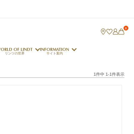
0
ORLD OF LINDT
INFORMATION
リンツの世界
サイト案内
ング
リンツのチョコレートレシピ
1
件中
1
-
1
件表示
ロジャーフェデラー
indt Club
ラリネ
クレマジェラータ