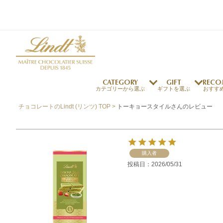
CATEGORY
GIFT
RECO
カテゴリーから選ぶ
ギフトを選ぶ
おすす
チョコレートのLindt (リンツ) TOP
トーキョースタイルさんのレビュー
リンツの秘密
リンツの歴史
～￥1,000
オンラインショップご利用ガイド
最上級のカカオ
リンドールの秘密
～￥2,000
よくある質問・お問い合わせ
独自の技術
リンツバニー
～￥5,000
プレスの方へ
購入者
リンツの発明
投稿日
2026/05/31
￥5,001～
プレスお問い合わせ
高品質の材料
採用情報
完璧な仕上げ
リンツのご褒美サブス
リンドール
店舗を探す
eギフト
新商品
サマーチョコレート
店舗からのお知らせ
のし対応商品
リンドール
メッセ
チョコ
カフ
フレーバー一覧
ク
関連商品一覧