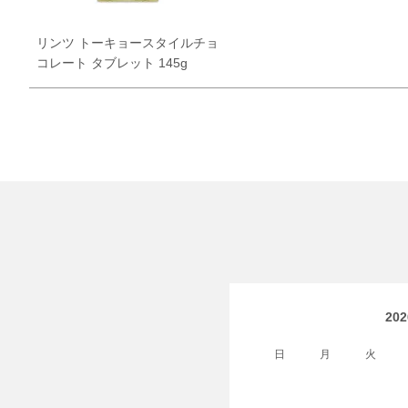
リンツ トーキョースタイルチョ
コレート タブレット 145g
ショコラスイーツ
リンツ・シン
(焼き菓子)
20
日
月
火