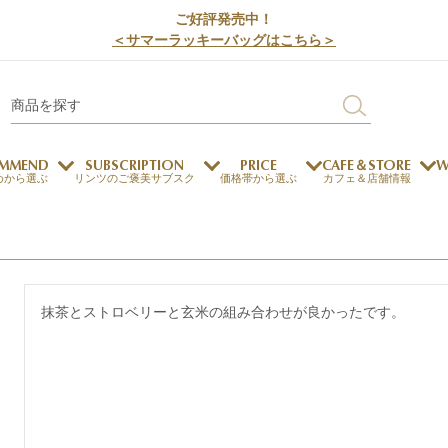
ご好評発売中！
＜サマーラッキーバッグはこちら＞
MMEND
SUBSCRIPTION
PRICE
CAFE＆STORE
W
めから選ぶ
リンツのご褒美サブスク
価格帯から選ぶ
カフェ＆店舗情報
サステナビリティ
チョコレートとのマッチ
チョコレートとコーヒー
メートルショコラティエ
チョコレートとワイン
抹茶とストロベリーと玄米の組み合わせが良かったです。
チョコレートと紅茶
ージカード対応
ウェイファー
ェメニュー
お中元
ドバイスタイル
デジタルギフト
法人ギフト
エクセレンス
採用情報
My L
プ
商品
チョコレート