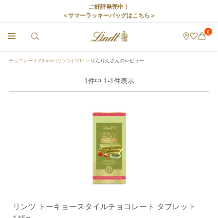
ご好評発売中！
＜サマーラッキーバッグはこちら＞
0
チョコレートのLindt (リンツ) TOP
りんりんさんのレビュー
1
件中
1
-
1
件表示
リンツ トーキョースタイルチョコレート タブレット