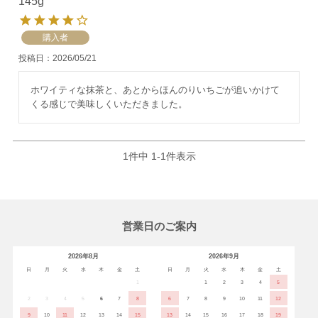
145g
購入者
投稿日
2026/05/21
ホワイティな抹茶と、あとからほんのりいちごが追いかけて
くる感じで美味しくいただきました。
1
件中
1
-
1
件表示
営業日のご案内
2026年8月
2026年9月
日
月
火
水
木
金
土
日
月
火
水
木
金
土
1
1
2
3
4
5
2
3
4
5
6
7
8
6
7
8
9
10
11
12
9
10
11
12
13
14
15
13
14
15
16
17
18
19