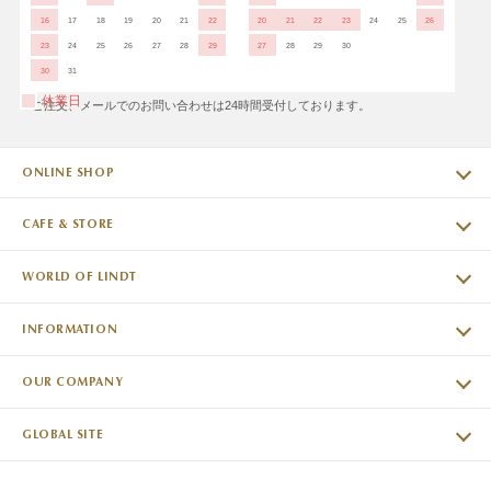
16
17
18
19
20
21
22
20
21
22
23
24
25
26
23
24
25
26
27
28
29
27
28
29
30
30
31
休業日
※ご注文、メールでのお問い合わせは24時間受付しております。
ONLINE SHOP
CAFE & STORE
WORLD OF LINDT
INFORMATION
OUR COMPANY
GLOBAL SITE