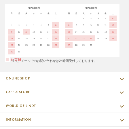
2026年8月
2026年9月
日
月
火
水
木
金
土
日
月
火
水
木
金
土
1
1
2
3
4
5
2
3
4
5
6
7
8
6
7
8
9
10
11
12
9
10
11
12
13
14
15
13
14
15
16
17
18
19
16
17
18
19
20
21
22
20
21
22
23
24
25
26
23
24
25
26
27
28
29
27
28
29
30
30
31
休業日
※ご注文、メールでのお問い合わせは24時間受付しております。
ONLINE SHOP
CAFE & STORE
WORLD OF LINDT
INFORMATION