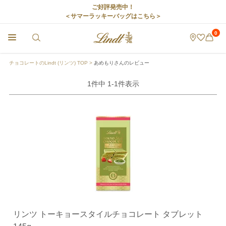
ご好評発売中！
＜サマーラッキーバッグはこちら＞
0
チョコレートのLindt (リンツ) TOP
あめもりさんのレビュー
1
件中
1
-
1
件表示
リンツ トーキョースタイルチョコレート タブレット