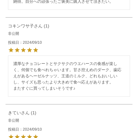
納得。自分への頑張ったご褒美に購入させて頂きたい。
コキンワサ子
1
非公開
投稿日
2024/09/10
濃厚なチョコレートとサクサクのウエハースの食感が楽し
く、何個でも食べれちゃいます。甘さ控えめのダーク、歯応
えがあるヘーゼルナッツ、王道のミルク、どれもおいしい
し、サイズも思ったより大きめで食べ応えがあります。

またすぐに買ってしまいそうです♪
きてい
1
非公開
投稿日
2024/09/10