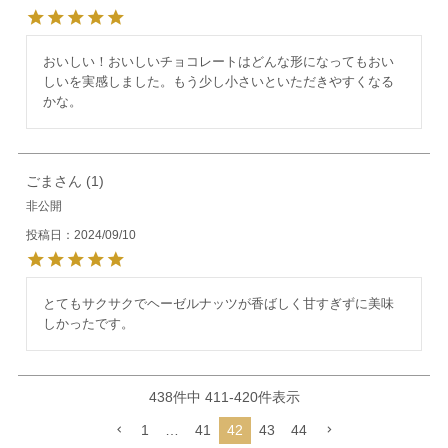
おいしい！おいしいチョコレートはどんな形になってもおい
しいを実感しました。もう少し小さいといただきやすくなる
かな。
ごま
1
非公開
投稿日
2024/09/10
とてもサクサクでヘーゼルナッツが香ばしく甘すぎずに美味
しかったです。
438
件中
411
-
420
件表示
1
…
41
42
43
44