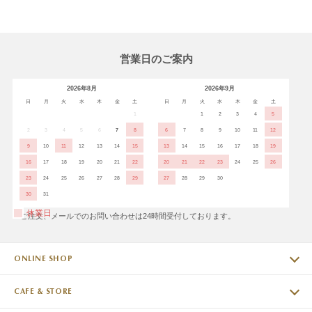
営業日のご案内
2026年8月
2026年9月
日
月
火
水
木
金
土
日
月
火
水
木
金
土
1
1
2
3
4
5
2
3
4
5
6
7
8
6
7
8
9
10
11
12
9
10
11
12
13
14
15
13
14
15
16
17
18
19
16
17
18
19
20
21
22
20
21
22
23
24
25
26
23
24
25
26
27
28
29
27
28
29
30
30
31
休業日
※ご注文、メールでのお問い合わせは24時間受付しております。
ONLINE SHOP
CAFE & STORE