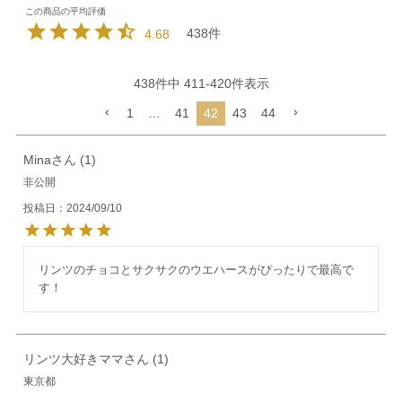
438
4.68
438
件中
411
-
420
件表示
1
…
41
42
43
44
Mina
1
非公開
投稿日
2024/09/10
リンツのチョコとサクサクのウエハースがぴったりで最高で
す！
リンツ大好きママ
1
東京都