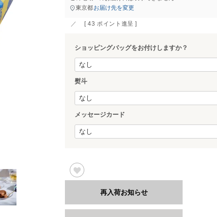
すべて
すべて
東京都
お届け先を変更
[
43
ポイント進呈 ]
ショッピングバッグをお付けしますか？
送料無料
熨斗
すべて
メッセージカード
再入荷お知らせ