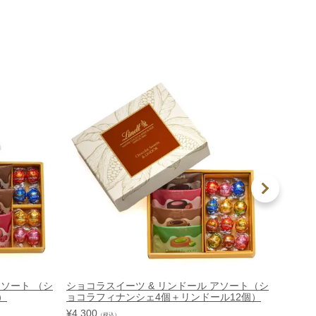
アソート （シ
ショコラスイーツ & リンドール アソート（シ
リンツ
）
ョコラフィナンシェ4個＋リンドール12個）
6個【
¥
4,300
¥
4,800
（税込）