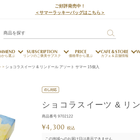
ご好評発売中！
＜サマーラッキーバッグはこちら＞
MMEND
SUBSCRIPTION
PRICE
CAFE＆STORE
W
めから選ぶ
リンツのご褒美サブスク
価格帯から選ぶ
カフェ＆店舗情報
ン
ショコラスイーツ & リンドール アソート サマー 15個入
サステナビリティ
チョコレートとのマッチ
チョコレートとコーヒー
メートルショコラティエ
チョコレートとワイン
チョコレートと紅茶
ショコラスイーツ & リン
商品番号
9702122
ージカード対応
ウェイファー
ェメニュー
お中元
ドバイスタイル
デジタルギフト
法人ギフト
エクセレンス
採用情報
My L
プ
¥
4,300
税込
商品
チョコレート
この地域へのお届け日は表示できません