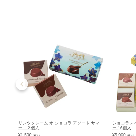
リンツクレーム オ ショコラ アソート サマ
ショコラスイ
ー ２個入
ー 16個入
¥
1,500
¥
5,000
（税込）
（税込）