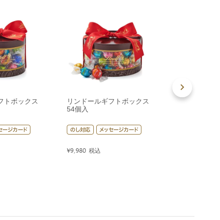
フトボックス
リンドールギフトボックス
リンドールギ
54個入
80個入
¥
9,980
税込
¥
14,400
税込