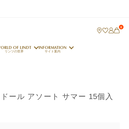
0
ORLD OF LINDT
INFORMATION
リンツの世界
サイト案内
ング
リンツのチョコレートレシピ
ロジャーフェデラー
ドール アソート サマー 15個入
indt Club
ラリネ
クレマジェラータ