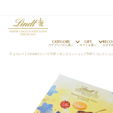
CATEGORY
GIFT
RECO
カテゴリーから選ぶ
ギフトを選ぶ
おすす
チョコレートのLindt (リンツ) TOP
オンラインショップTOP
コレクショ
リンツの秘密
リンツの歴史
～￥1,000
オンラインショップご利用ガイド
最上級のカカオ
リンドールの秘密
～￥2,000
よくある質問・お問い合わせ
独自の技術
リンツバニー
～￥5,000
プレスの方へ
リンツの発明
￥5,001～
プレスお問い合わせ
高品質の材料
採用情報
完璧な仕上げ
リンツのご褒美サブス
リンドール
店舗を探す
eギフト
新商品
サマーチョコレート
店舗からのお知らせ
のし対応商品
リンドール
メッセ
チョコ
カフ
フレーバー一覧
ク
関連商品一覧