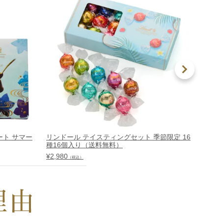
ート サマー
リンドール テイスティングセット 季節限定 16
ショコ
種16個入り（送料無料）
ー 16
¥
2,980
¥
5,000
（税込）