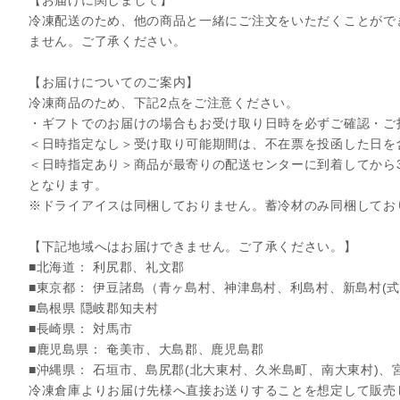
冷凍配送のため、他の商品と一緒にご注文をいただくことがで
ません。ご了承ください。
【お届けについてのご案内】
冷凍商品のため、下記2点をご注意ください。
・ギフトでのお届けの場合もお受け取り日時を必ずご確認・ご
＜日時指定なし＞受け取り可能期間は、不在票を投函した日を
＜日時指定あり＞商品が最寄りの配送センターに到着してから
となります。
※ドライアイスは同梱しておりません。蓄冷材のみ同梱してお
【下記地域へはお届けできません。ご了承ください。】
■北海道： 利尻郡、礼文郡
■東京都： 伊豆諸島（青ヶ島村、神津島村、利島村、新島村(式
■島根県 隠岐郡知夫村
■長崎県： 対馬市
■鹿児島県： 奄美市、大島郡、鹿児島郡
■沖縄県： 石垣市、島尻郡(北大東村、久米島町、南大東村)、
冷凍倉庫よりお届け先様へ直接お送りすることを想定して販売