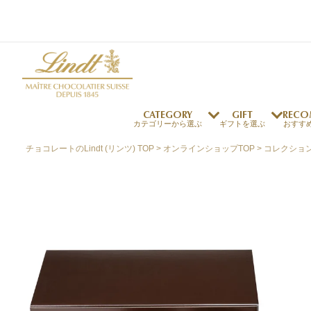
CATEGORY
GIFT
RECO
カテゴリーから選ぶ
ギフトを選ぶ
おすす
チョコレートのLindt (リンツ) TOP
オンラインショップTOP
コレクショ
リンツの秘密
リンツの歴史
～￥1,000
オンラインショップご利用ガイド
最上級のカカオ
リンドールの秘密
～￥2,000
よくある質問・お問い合わせ
独自の技術
リンツバニー
～￥5,000
プレスの方へ
リンツの発明
￥5,001～
プレスお問い合わせ
高品質の材料
採用情報
完璧な仕上げ
リンツのご褒美サブス
リンドール
店舗を探す
eギフト
新商品
サマーチョコレート
店舗からのお知らせ
のし対応商品
リンドール
メッセ
チョコ
カフ
フレーバー一覧
ク
関連商品一覧