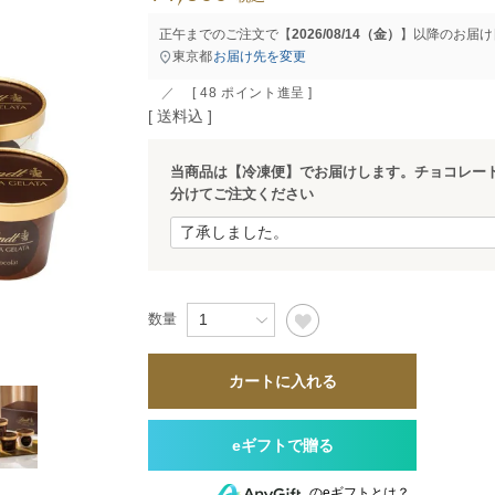
すべて
すべて
正午までのご注文で【
2026/08/14（金）
】以降のお届け
東京都
お届け先を変更
[
48
ポイント進呈 ]
送料込
送料無料
当商品は【冷凍便】でお届けします。チョコレー
分けてご注文ください
すべて
カートに入れる
のeギフトとは？