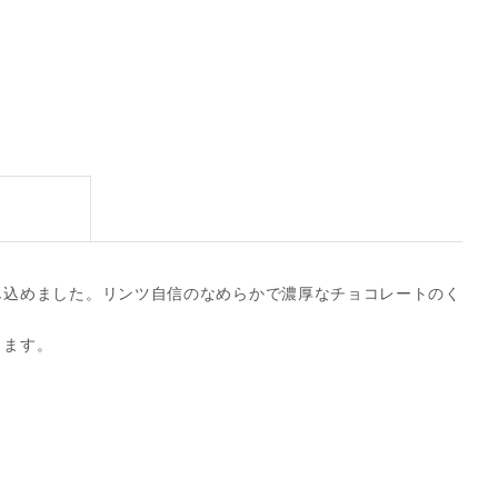
じ込めました。リンツ自信のなめらかで濃厚なチョコレートのく
ります。