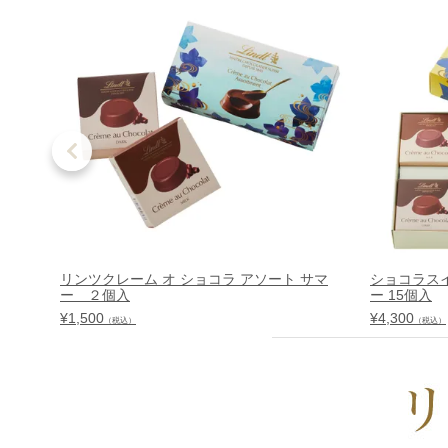
リンツクレーム オ ショコラ アソート サマ
ショコラスイ
ー ２個入
ー 15個入
¥
1,500
¥
4,300
（税込）
（税込）