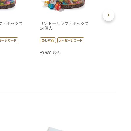
フトボックス
リンドールギフトボックス
リンドールギ
54個入
80個入
¥
9,980
税込
¥
14,400
税込