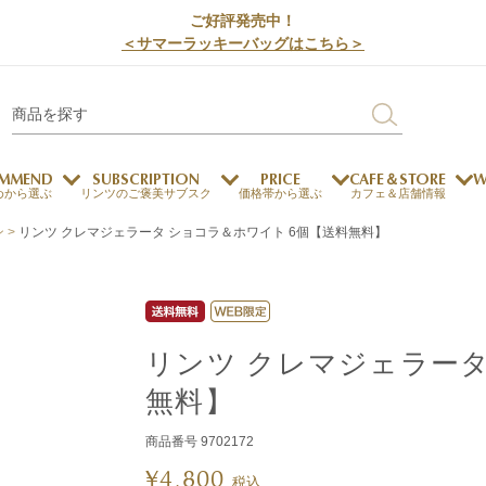
ご好評発売中！
＜サマーラッキーバッグはこちら＞
MMEND
SUBSCRIPTION
PRICE
CAFE＆STORE
W
めから選ぶ
リンツのご褒美サブスク
価格帯から選ぶ
カフェ＆店舗情報
ン
リンツ クレマジェラータ ショコラ＆ホワイト 6個【送料無料】
サステナビリティ
チョコレートとのマッチ
チョコレートとコーヒー
メートルショコラティエ
チョコレートとワイン
チョコレートと紅茶
リンツ クレマジェラータ
無料】
ージカード対応
ウェイファー
ェメニュー
お中元
ドバイスタイル
デジタルギフト
法人ギフト
エクセレンス
採用情報
My L
プ
商品番号
9702172
商品
チョコレート
¥
4,800
税込