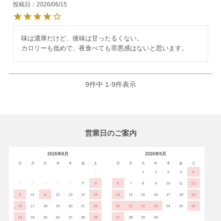
投稿日
2026/06/15
味は濃厚だけど、後味は甘ったるくない。

カロリーも低めで、夜食べても罪悪感はないと思います。
9
件中
1
-
9
件表示
営業日のご案内
2026年8月
2026年9月
日
月
火
水
木
金
土
日
月
火
水
木
金
土
1
1
2
3
4
5
2
3
4
5
6
7
8
6
7
8
9
10
11
12
9
10
11
12
13
14
15
13
14
15
16
17
18
19
16
17
18
19
20
21
22
20
21
22
23
24
25
26
23
24
25
26
27
28
29
27
28
29
30