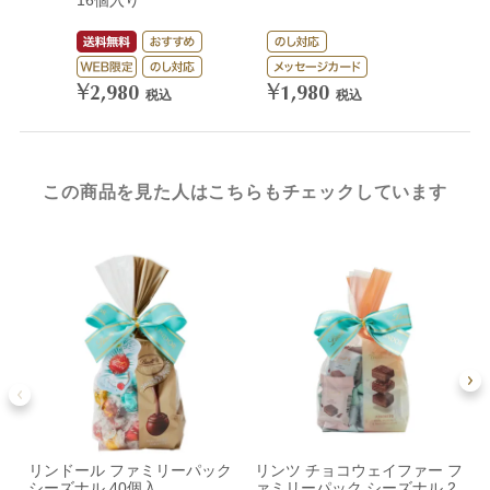
¥
3,
¥
¥
2,980
1,980
税込
税込
この商品を見た人はこちらもチェックしています
リンドール ファミリーパック
リンツ チョコウェイファー フ
シーズナル 40個入
ァミリーパック シーズナル 2