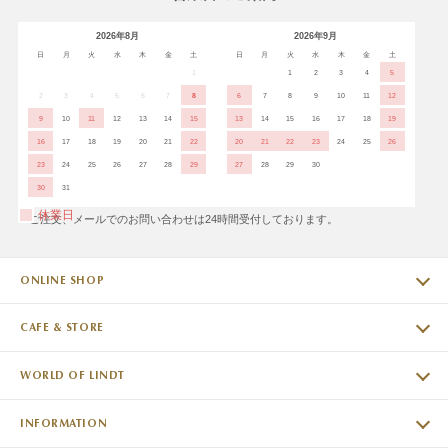
2026年8月
2026年9月
日
月
火
水
木
金
土
日
月
火
水
木
金
土
1
1
2
3
4
5
2
3
4
5
6
7
8
6
7
8
9
10
11
12
9
10
11
12
13
14
15
13
14
15
16
17
18
19
16
17
18
19
20
21
22
20
21
22
23
24
25
26
23
24
25
26
27
28
29
27
28
29
30
30
31
休業日
※ご注文、メールでのお問い合わせは24時間受付しております。
ONLINE SHOP
CAFE & STORE
WORLD OF LINDT
INFORMATION